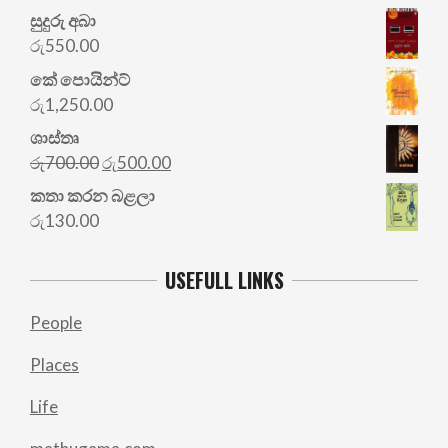
සුදුරු අබා
රු
550.00
කේ පොයින්ට්
රු
1,250.00
ශාස්තෘ
Original
Current
රු
700.00
රු
500.00
price
price
කතා කරන බළලා
was:
is:
රු
130.00
රු700.00.
රු500.00.
USEFULL LINKS
People
Places
Life