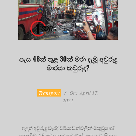
පැය 48ක් තුළ 30ක් මරා දැමූ අවුරුදු
මාරයා කවුරුද?
2021-
04-
17
Transport
On:
April 17,
2021
අලුත් අවුරුදු වැරදි චර්යාවන්වලින් මතුවුණේ
කොවිඩ්-19 අවදානම පමණක් නොවේ. සිංහල