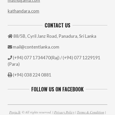
mathugama.com
kathandara.com
CONTACT US
88/5B, Cyril Janz Road, Panadura, Sri Lanka
mail@contentlanka.com
(+94) 077 1734470(Raj) / (+94) 077 1229191
(Para)
(+94) 038 224 0881
FOLLOW US ON FACEBOOK
Praja.lk
© All rights reserved. |
Privacy Policy
|
Terms & Condition
|