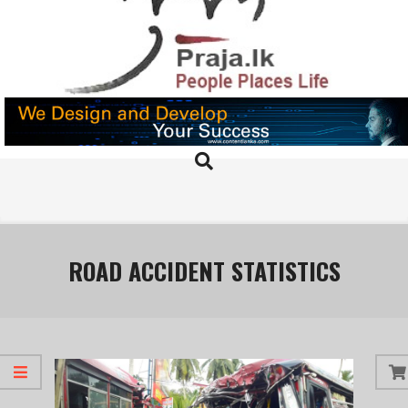
Skip
to
content
PRAJA.LK
Search
Primary
Navigation
Menu
ROAD ACCIDENT STATISTICS