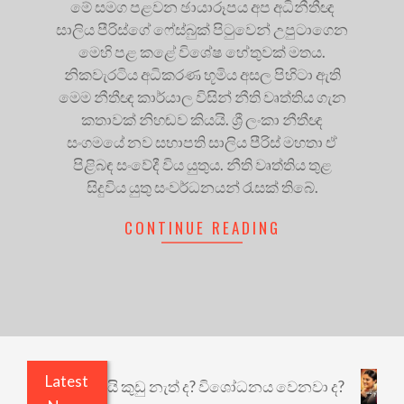
මේ සමග පළවන ඡායාරූපය අප අධිනීතීඥ
සාලිය පීරිස්ගේ ෆේස්බුක් පිටුවෙන් උපුටාගෙන
මෙහි පළ කළේ විශේෂ හේතුවක් මතය.
නිකවැරටිය අධිකරණ භූමිය අසල පිහිටා ඇති
මෙම නීතීඥ කාර්යාල විසින් නීති වෘත්තිය ගැන
කතාවක් නිහඬව කියයි. ශ්‍රී ලංකා නීතීඥ
සංගමයේ නව සභාපති සාලිය පීරිස් මහතා ඒ
පිළිබඳ සංවේදී විය යුතුය. නීති වෘත්තිය තුළ
සිදුවිය යුතු සංවර්ධනයන් රැසක් තිබේ.
CONTINUE READING
Latest
එළියෙයි ඇතුළෙයි කුඩු නැත් ද? විශෝධනය වෙනවා ද?