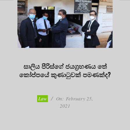
සාලිය පීරිස්ගේ ජයග්‍රහණය තේ
කෝප්පයේ කුණාටුවක් පමණක්ද?
2021-
02-
25
Law
On:
February 25,
2021