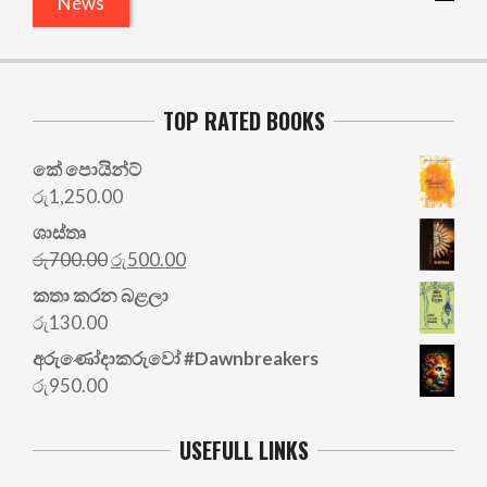
News
TOP RATED BOOKS
කේ පොයින්ට්
රු
1,250.00
ශාස්තෘ
Original
Current
රු
700.00
රු
500.00
price
price
කතා කරන බළලා
was:
is:
රු
130.00
රු700.00.
රු500.00.
අරු‍ණෝදාකරුවෝ #Dawnbreakers
රු
950.00
USEFULL LINKS