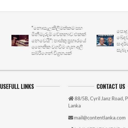
“නොසැලකිලිමත්කම සහ
පොදු ප්‍ර
මිනීමැරුම් චේතනාව එකක්
ඛේදවාචකය:
නෙවෙයි”: පාස්කු ප්‍රහාරයේ
සංදර්ශනයෙ
නෛතික වගවීම ගැන අලි
සැබෑ අර්බු
සබ්රිගෙන් විග්‍රහයක්
USEFULL LINKS
CONTACT US
88/5B, Cyril Janz Road, P
Lanka
mail@contentlanka.com