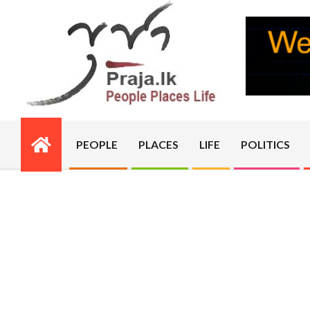
Skip
to
content
PRAJA.LK
PEOPLE
PLACES
LIFE
POLITICS
Primary
Navigation
Menu