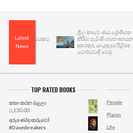
ශ්‍රී ලංකාවේ ණය ශ්‍රේණිගත
Latest
 වෙනත් යථාර්ථයකට
කිරීම: පැමිණි ගමන අගයන
අතරතුර, යා යුතු දුර පිළිබඳ
News
යථාර්ථවාදී වෙමු
TOP RATED BOOKS
People
කතා කරන බළලා
රු
130.00
Places
අරු‍ණෝදාකරුවෝ
Life
#Dawnbreakers