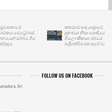
වාහනයේ
කතරගම පාද යාත්‍රාවේ
 මෙට්‍රෝ බස්
සුනඛයා නිසා සෞදියේදී හිරේ
න් ඔබ්බට ගිය
ගිය ලාංකිකයා: රජයේ
දය
මැදිහත්වීම සහ අපේ වගකීම
FOLLOW US ON FACEBOOK
anadura, Sri