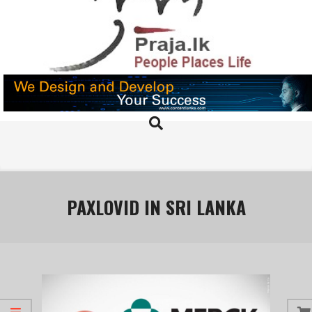
Skip
to
content
PRAJA.LK
Search
Primary
Navigation
Menu
PAXLOVID IN SRI LANKA