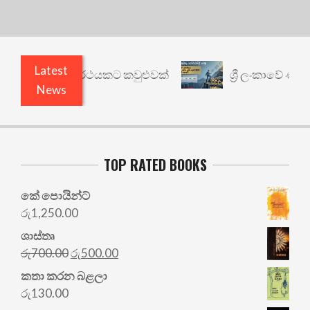
Latest
ාරී: වෙනත් යථාර්ථයකට කවුළුවක්
ශ්‍රී ලංකාවේ ණය ශ
News
TOP RATED BOOKS
කේ පොයින්ට්
රු
1,250.00
ශාස්තෘ
Original
Current
රු
700.00
රු
500.00
price
price
කතා කරන බළලා
was:
is:
රු
130.00
රු700.00.
රු500.00.