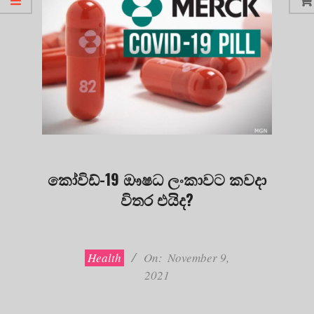
කෝවිඩ්-19 ඖෂධ ලංකාවට කවදා
විතර එයිද?
2021-
11-
09
Health
On:
November 9,
2021