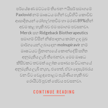
පර්යේෂණ මට්ටමේ තිබෙන ෆයිසර් සමාගමේ
Paxlovid නම් ඖෂධය මගින් වැඩිහිටි කොවිඩ්
ආසාදිතයන් රෝහල්ගතවීම හා මරණ 89%කින්
අවම කළ හැකි බව එම සමාගම පවසනවා.
Merck සහ Ridgeback Biotherapeutics
සමාගම් විසින් නිෂ්පාදනය කරන ලද මුඛ
මාර්ගයෙන් ලබාදෙන molnupiravir නම්
ඖෂධයට බ්‍රිතාන්‍යයේ කොන්දේසි සහිත
අනුමැතිය ලැබී තිබෙනවා. මෙම ඖෂධ
කිසිවකට තවමත් ලෝක සෞඛ්‍ය සංවිධානයේ
අනුමැතිය ලැබී නැහැ. එහෙත්, ඒවා දෙසැම්බරය
වන විට වෙළඳපොළට පැමිණිය හැකි බව
රොයිටර් පුවත් සේවය පවසනවා.
CONTINUE READING