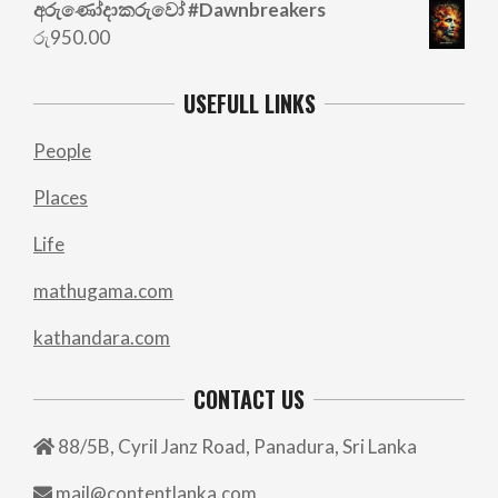
අරු‍ණෝදාකරුවෝ #Dawnbreakers
රු
950.00
USEFULL LINKS
People
Places
Life
mathugama.com
kathandara.com
CONTACT US
88/5B, Cyril Janz Road, Panadura, Sri Lanka
mail@contentlanka.com