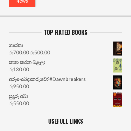
News
TOP RATED BOOKS
ශාස්තෘ
Original
Current
රු
700.00
රු
500.00
price
price
කතා කරන බළලා
was:
is:
රු
130.00
රු700.00.
රු500.00.
අරු‍ණෝදාකරුවෝ #Dawnbreakers
රු
950.00
සුදුරු අබා
රු
550.00
USEFULL LINKS