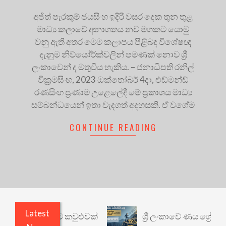
අජිත් පැරකුම් ජයසිංහ ඉදිරි වසර දෙක තුන තුළ
මාධ්‍ය කලාවේ අනාගතය නව මගකට යොමු
වනු ඇති අතර මෙම කලාපය පිළිබඳ විශේෂඥ
දැනුම නිව්යෝර්ක්වලින් පමණක් නොව ශ්‍රී
ලංකාවෙන් ද මතුවිය හැකිය. – ජනාධිපති රනිල්
වික්‍රමසිංහ, 2023 ඔක්තෝබර් 4දා, එඩ්මන්ඩ්
රණසිංහ ප්‍රණාම උළෙලේදී මේ ප්‍රකාශය මාධ්‍ය
සම්බන්ධයෙන් ඉතා වැදගත් අදහසකි. ඒ වගේම
CONTINUE READING
Latest
ෙනත් යථාර්ථයකට කවුළුවක්
ශ්‍රී ලංකාවේ ණය ශ්‍රේණි