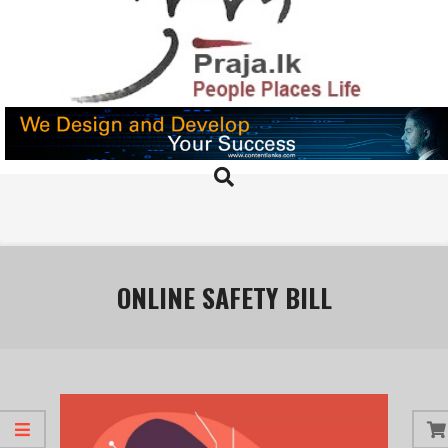
Skip
to
content
PRAJA.LK
Search
Primary
Navigation
Menu
ONLINE SAFETY BILL