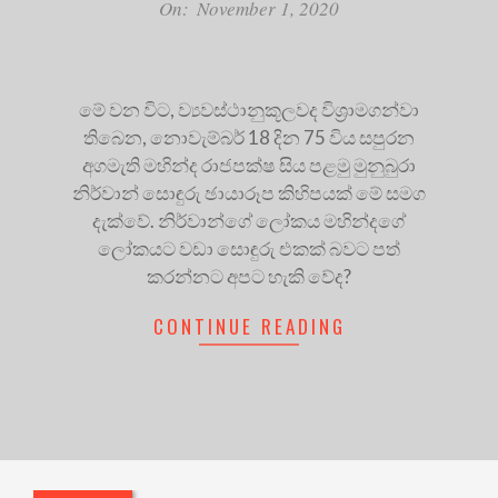
On:
November 1, 2020
මේ වන විට, ව්‍යවස්ථානුකූලවද විශ්‍රාමගන්වා
තිබෙන, නොවැම්බර් 18 දින 75 විය සපුරන
අගමැති මහින්ද රාජපක්ෂ සිය පළමු මුනුබුරා
නිර්වාන් සොඳුරු ඡායාරූප කිහිපයක් මේ සමග
දැක්වේ. නිර්වාන්ගේ ලෝකය මහින්දගේ
ලෝකයට වඩා සොඳුරු එකක් බවට පත්
කරන්නට අපට හැකි වේද?
CONTINUE READING