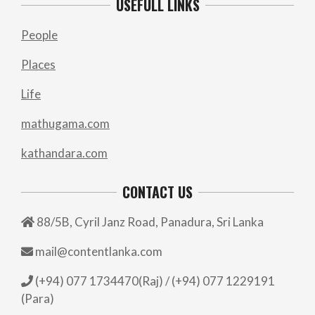
USEFULL LINKS
People
Places
Life
mathugama.com
kathandara.com
CONTACT US
88/5B, Cyril Janz Road, Panadura, Sri Lanka
mail@contentlanka.com
(+94) 077 1734470(Raj) / (+94) 077 1229191
(Para)