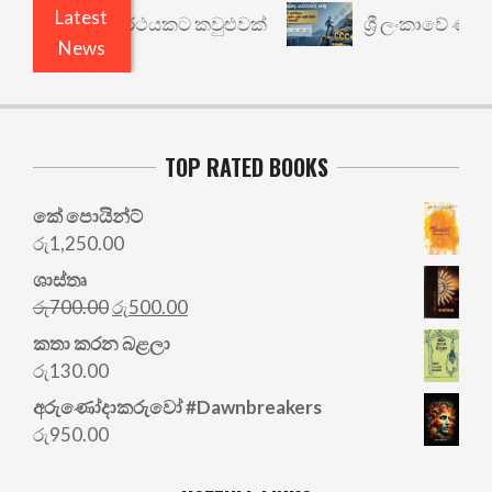
Latest
රී: වෙනත් යථාර්ථයකට කවුළුවක්
ශ්‍රී ලංකාවේ ණය ශ
News
TOP RATED BOOKS
කේ පොයින්ට්
රු
1,250.00
ශාස්තෘ
Original
Current
රු
700.00
රු
500.00
price
price
කතා කරන බළලා
was:
is:
රු
130.00
රු700.00.
රු500.00.
අරු‍ණෝදාකරුවෝ #Dawnbreakers
රු
950.00