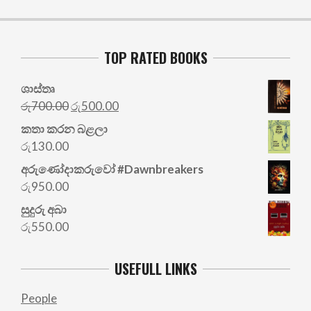
TOP RATED BOOKS
ශාස්තෘ
Original
Current
රු
700.00
රු
500.00
price
price
කතා කරන බළලා
was:
is:
රු
130.00
රු700.00.
රු500.00.
අරු‍ණෝදාකරුවෝ #Dawnbreakers
රු
950.00
සුදුරු අබා
රු
550.00
USEFULL LINKS
People