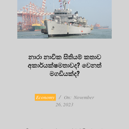
නාරා නාවික සිතියම් කතාව
අකාර්යක්ෂමතාවද? වෙනත්
මගඩියක්ද?
2023-
11-
26
Economy
On:
November
26, 2023