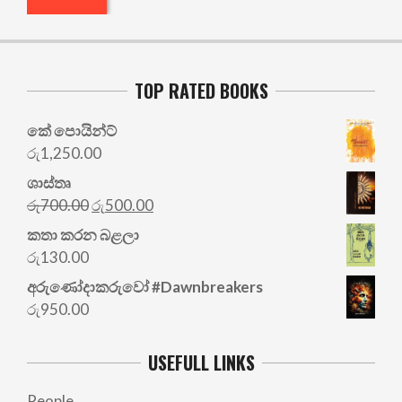
TOP RATED BOOKS
කේ පොයින්ට්
රු
1,250.00
ශාස්තෘ
Original
Current
රු
700.00
රු
500.00
price
price
කතා කරන බළලා
was:
is:
රු
130.00
රු700.00.
රු500.00.
අරු‍ණෝදාකරුවෝ #Dawnbreakers
රු
950.00
USEFULL LINKS
People