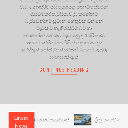
වැඩ නොකිරීම යයි පසුගියදා ජනාධිපතිවරයා
රැස්වීමකදී පැවසීය. වැඩ කරන්නට
බැරිවෙන්නට ප්‍රධාන හේතුවක් වන්නේ
වැඩකට නැති රැස්වීම් බව හා
බොහෝදෙනෙකුට වැඩ යනු ද රැස්වීම් බව
සඳහන් කරමින් අප විසින් පළ කරන ලද
ෆේස්බුක් පෝස්ටුවක් සම්බන්ධයෙන් ගැඹුරු
සංවාදයක් ඇති
CONTINUE READING
Latest
රී: වෙනත් යථාර්ථයකට කවුළුවක්
ශ්‍රී ලංකාවේ ණය ශ
News