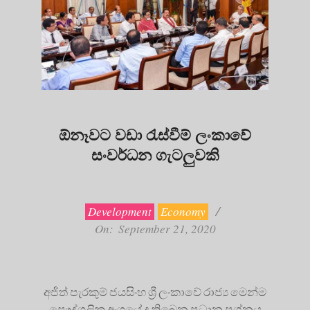
ඕනෑවට වඩා රැස්වීම් ලංකාවේ
සංවර්ධන ගැටලුවකි
2020-
09-
21
Development
Economy
On:
September 21, 2020
අජිත් පැරකුම් ජයසිංහ ශ්‍රී ලංකාවේ රාජ්‍ය මෙන්ම
පෞද්ගලික අංශයේ ද තිබෙන ප්‍රධාන ප්‍රශ්නය