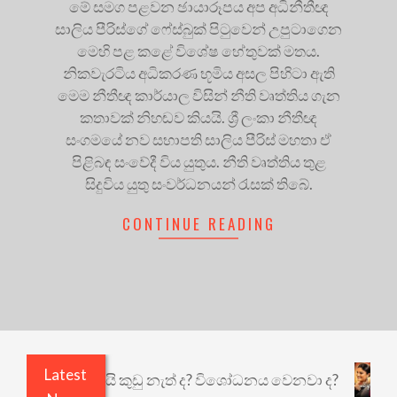
මේ සමග පළවන ඡායාරූපය අප අධිනීතීඥ
සාලිය පීරිස්ගේ ෆේස්බුක් පිටුවෙන් උපුටාගෙන
මෙහි පළ කළේ විශේෂ හේතුවක් මතය.
නිකවැරටිය අධිකරණ භූමිය අසල පිහිටා ඇති
මෙම නීතීඥ කාර්යාල විසින් නීති වෘත්තිය ගැන
කතාවක් නිහඬව කියයි. ශ්‍රී ලංකා නීතීඥ
සංගමයේ නව සභාපති සාලිය පීරිස් මහතා ඒ
පිළිබඳ සංවේදී විය යුතුය. නීති වෘත්තිය තුළ
සිදුවිය යුතු සංවර්ධනයන් රැසක් තිබේ.
CONTINUE READING
Latest
එළියෙයි ඇතුළෙයි කුඩු නැත් ද? විශෝධනය වෙනවා ද?