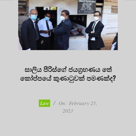
සාලිය පීරිස්ගේ ජයග්‍රහණය තේ
කෝප්පයේ කුණාටුවක් පමණක්ද?
2021-
02-
25
Law
On:
February 25,
2021