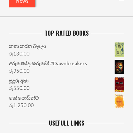
News
TOP RATED BOOKS
කතා කරන බළලා
රු
130.00
අරු‍ණෝදාකරුවෝ #Dawnbreakers
රු
950.00
සුදුරු අබා
රු
550.00
කේ පොයින්ට්
රු
1,250.00
USEFULL LINKS