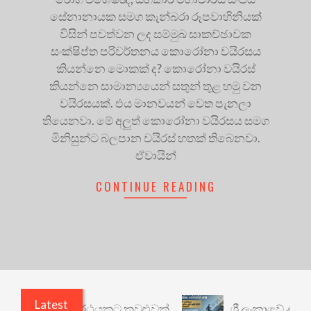
සේනානායක සමග කැන්බරා රූපවාහිනියක්
විසින් පවත්වන ලද සම්මුඛ සාකච්ඡාවක
සංක්ෂිප්ත පරිවර්තනය කොරෝනා වයිරසය
කියන්නෙ මොකක් ද? කොරෝනා වයිරස්
කියන්නෙ සාමාන්‍යයෙන් සතුන් තුළ හමු වන
වයිරසයක්. එය මානවයන් වෙත පැනලා
තියෙනවා. මේ අලුත් කොරෝනා වයිරසය සමග
මිනිසුන්ට බලපාන වයිරස් හතක් තිබෙනවා.
ඒවායින්
CONTINUE READING
Latest
ාරී: වෙනත් යථාර්ථයකට කවුළුවක්
ශ්‍රී ලංකාවේ ණය ශ