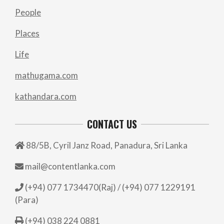
People
Places
Life
mathugama.com
kathandara.com
CONTACT US
88/5B, Cyril Janz Road, Panadura, Sri Lanka
mail@contentlanka.com
(+94) 077 1734470(Raj) / (+94) 077 1229191
(Para)
(+94) 038 224 0881