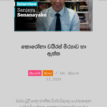
කොරෝනා වයිරස් මිථ්‍යාව හා
ඇත්ත
2020-
03-
13
Health
News
On:
March
13, 2020
ඕස්ට්‍රේලියානු ජාතික විශ්වවිද්‍යාලයේ ආසාදන
රෝග විශේෂඥ, සහකාර මහාචාර්ය සංජය