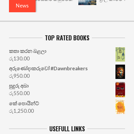
News
TOP RATED BOOKS
කතා කරන බළලා
රු
130.00
අරු‍ණෝදාකරුවෝ #Dawnbreakers
රු
950.00
සුදුරු අබා
රු
550.00
කේ පොයින්ට්
රු
1,250.00
USEFULL LINKS