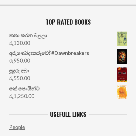
TOP RATED BOOKS
කතා කරන බළලා
රු
130.00
අරු‍ණෝදාකරුවෝ #Dawnbreakers
රු
950.00
සුදුරු අබා
රු
550.00
කේ පොයින්ට්
රු
1,250.00
USEFULL LINKS
People