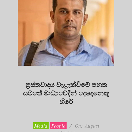
ත්‍රස්තවාදය වැළැක්වීමේ පනත
යටතේ මාධ්‍යවේදීන් දෙදෙනෙකු
හිරේ
2021-
08-
26
Media
People
On:
August