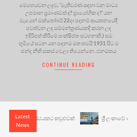
මෙහෙයවන ලදුව, ‘මැතිවරණ සඳහා වන මාධ්‍ය
උපමාන ප්‍රමාණවත් ද? ප්‍රායෝගික ද?’ යන
මැයෙන් ඔක්තෝබර් 22දා පදනම් ආයතනයේදී
පවත්වන ලද සම්මන්ත්‍රණයකදී කරන ලද
ඉදිරිපත් කිරීමේ සංක්ෂිප්ත සටහනකි.) සම
භූමියේ සටන යන පදනම මත තමයි 1931 සිට ම
ඡන්ද නීති සකස් වෙලා තියෙන්නෙ. ජනමතය
CONTINUE READING
Latest
ාරී: වෙනත් යථාර්ථයකට කවුළුවක්
ශ්‍රී ලංකාවේ ණය ශ
News