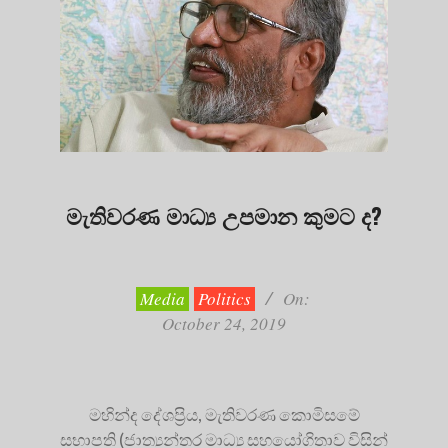
මැතිවරණ මාධ්‍ය උපමාන කුමට ද?
2019-
10-
24
Media
Politics
On:
October 24, 2019
මහින්ද දේශප්‍රිය, මැතිවරණ කොමිසමේ
සභාපති (ජාත්‍යන්තර මාධ්‍ය සහයෝගිතාව විසින්