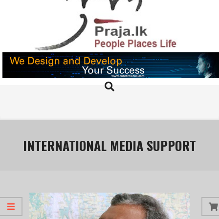
Skip
to
content
PRAJA.LK
Search
Primary
Navigation
Menu
INTERNATIONAL MEDIA SUPPORT