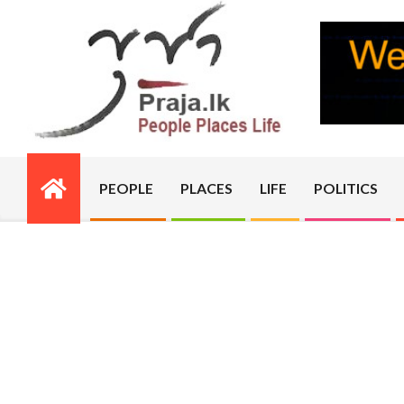
Skip
to
content
PRAJA.LK
PEOPLE
PLACES
LIFE
POLITICS
Primary
Navigation
Menu