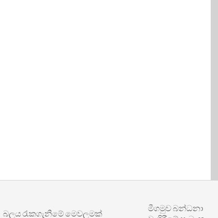
මීගමුව බන්ධනාගාරයේ ල
 රැකගැනීමේ මෙවලමක්