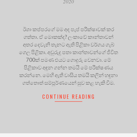
2020
ඊශා කප්පරගේ මම අද පැප් පරීක්ෂාවක් කර
ගත්තා. ඒ මොකක්ද? ලංකාවේ කාන්තාවන්
අතර දෙවැනි තැනට ඇති පිළිකා වර්ගය ගැබ්
ගෙල පිළිකා. අවුරුදු පතා කාන්තාවන්ගේ ජීවිත
700ක් පමණ එයට ගොදුරු වෙනවා. මේ
පිළිකාව අඳුන ගන්න තමයි මේ පරීක්ෂණය
කරන්නෙ. මෙහි ඇති වාසිය තමයි කලින් හඳුනා
ගත්තොත් සම්පූර්ණයෙන් සුව කළ හැකි වීම.
CONTINUE READING