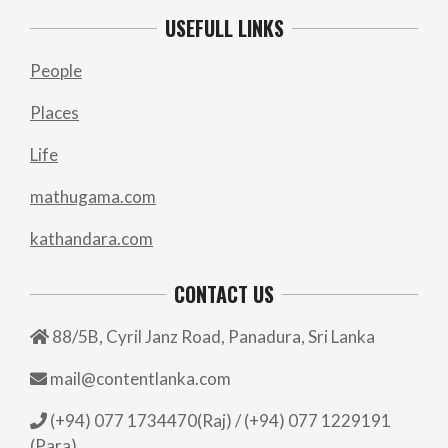
USEFULL LINKS
People
Places
Life
mathugama.com
kathandara.com
CONTACT US
88/5B, Cyril Janz Road, Panadura, Sri Lanka
mail@contentlanka.com
(+94) 077 1734470(Raj) / (+94) 077 1229191
(Para)