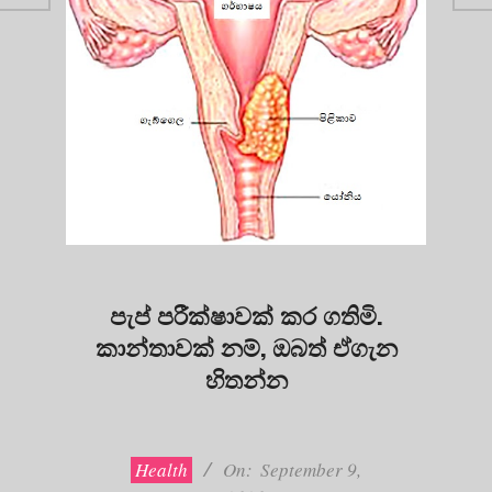
පැප් පරීක්ෂාවක් කර ගතිමි.
කාන්තාවක් නම්, ඔබත් ඒගැන
හිතන්න
2020-
09-
09
Health
On:
September 9,