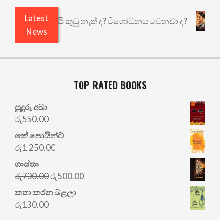
Latest
 එළියෙයි ඇතුළෙයි කුඩු නැත් ද? විශෝධනය වෙනවා ද?
News
TOP RATED BOOKS
සුදුරු අබා
රු
550.00
කේ පොයින්ට්
රු
1,250.00
ශාස්තෘ
Original
Current
රු
700.00
රු
500.00
price
price
කතා කරන බළලා
was:
is:
රු
130.00
රු700.00.
රු500.00.