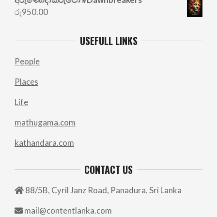
රු
950.00
USEFULL LINKS
People
Places
Life
mathugama.com
kathandara.com
CONTACT US
88/5B, Cyril Janz Road, Panadura, Sri Lanka
mail@contentlanka.com