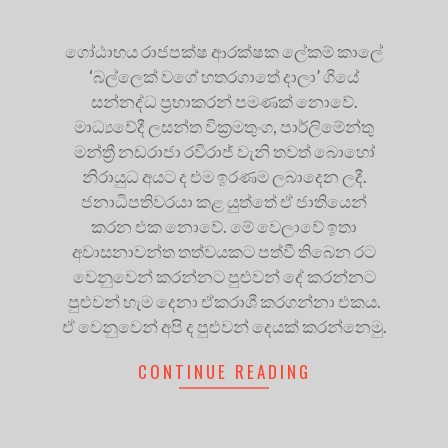
ගෝඨාභය රාජපක්ෂ ආරක්ෂක ලේකම් කාලේ
‘බල්ලෙක් වගේ හතරගාතේ දාලා’ ගියේ
සන්නද්ධ ප්‍රභාකරන් පමණක් නොවේ.
මාධ්‍යවේදී ලසන්ත වික්‍රමතුංග, පාර්ලිමේන්තු
මන්ත්‍රී නඩරාජා රවිරාජ් වැනි තවත් බොහෝ
නිරායුධ අයට ද එම ඉරණම ලබාදෙන ලදී.
ජනාධිපතිවරයා කළ යුත්තේ ඒ ජාතියෙන්
කරන එක නොවේ. මේ වෙලාවේ ඉතා
අවාසනාවන්ත තත්වයකට පත්වී තිබෙන රට
වෙනුවෙන් කරන්නට පුළුවන් දේ කරන්නට
පුළුවන් හැම දෙනා ඒකරාශී කරගන්නා එකය.
ඒ වෙනුවෙන් අපි ද පුළුවන් දෙයක් කරන්නෙමු.
CONTINUE READING