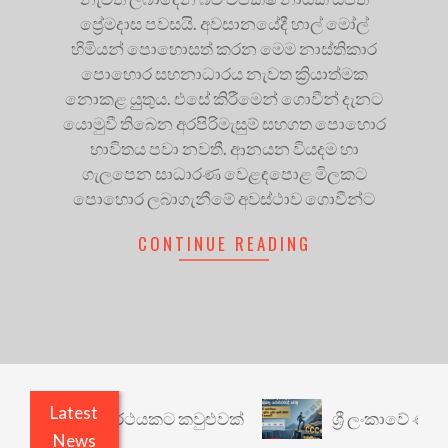
ප්‍රේමදාස පවසයි. අවසානයේදී හාල් මෝල්
හිමියන් පොහොසත් කරන මෙම නාස්තිකාර
පොහොර සහනාධාරය නැවත ක්‍රියාත්මක
නොකළ යුුතුය. එසේ කිරීමෙන් ගොවීන් දැනට
යොමුවී තිබෙන අරපිරිමැසුම් සහගත පොහොර
භාවිතය පවා නවතී. ආනයන වියදම හා
ගැලපෙන සාධාරණ වෙළඳපොළ මිලකට
පොහොර ලබාගැනීමේ අවස්ථාව ගොවීන්ට
CONTINUE READING
Latest
ාරී: වෙනත් යථාර්ථයකට කවුළුවක්
ශ්‍රී ලංකාවේ ණය 
News