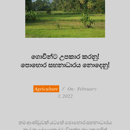
ගොවීන්ට උපකාර කරනු!
පොහොර සහනාධාරය නොදෙනු!
2022-
02-
03
Agriculture
On:
February
3, 2022
තම ආණ්ඩුවක් යටතේ පොහොර සහනාධාරය
නැවත ලබාදෙන බව විපක්ෂ නායක සජිත්