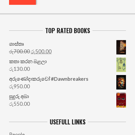
TOP RATED BOOKS
ශාස්තෘ
Original
Current
රු
700.00
රු
500.00
price
price
කතා කරන බළලා
was:
is:
රු
130.00
රු700.00.
රු500.00.
අරු‍ණෝදාකරුවෝ #Dawnbreakers
රු
950.00
සුදුරු අබා
රු
550.00
USEFULL LINKS
People