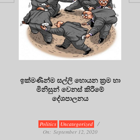
ඉක්මණින්ම සල්ලි හොයන ක්‍රම හා
මිනිසුන් වෙනස් කිරීමේ
දේශපාලනය
2020-
09-
12
Politics
Uncategorized
On:
September 12, 2020