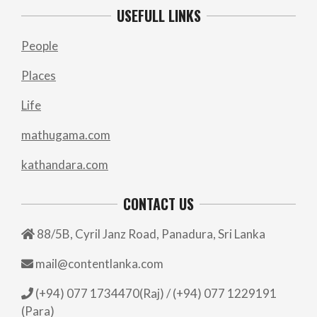
USEFULL LINKS
People
Places
Life
mathugama.com
kathandara.com
CONTACT US
88/5B, Cyril Janz Road, Panadura, Sri Lanka
mail@contentlanka.com
(+94) 077 1734470(Raj) / (+94) 077 1229191
(Para)