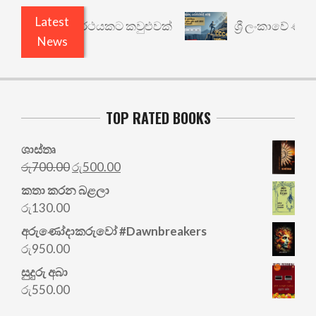
Latest
ාරී: වෙනත් යථාර්ථයකට කවුළුවක්
ශ්‍රී ලංකාවේ ණය ශ
News
TOP RATED BOOKS
ශාස්තෘ
Original
Current
රු
700.00
රු
500.00
price
price
කතා කරන බළලා
was:
is:
රු
130.00
රු700.00.
රු500.00.
අරු‍ණෝදාකරුවෝ #Dawnbreakers
රු
950.00
සුදුරු අබා
රු
550.00