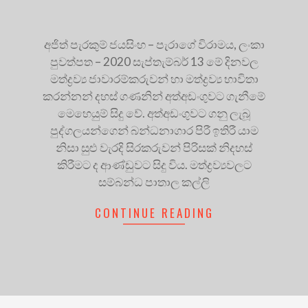
අජිත් පැරකුම් ජයසිංහ – පැරාගේ විරාමය, ලංකා
පුවත්පත – 2020 සැප්තැම්බර් 13 මේ දිනවල
මත්ද්‍රව්‍ය ජාවාරම්කරුවන් හා මත්ද්‍රව්‍ය භාවිතා
කරන්නන් දහස් ගණනින් අත්අඩංගුවට ගැනීමේ
මෙහෙයුම් සිදු වේ. අත්අඩංගුවට ගනු ලැබූ
පුද්ගලයන්ගෙන් බන්ධනාගාර පිරී ඉතිරී යාම
නිසා සුළු වැරදි සිරකරුවන් පිරිසක් නිදහස්
කිරීමට ද ආණ්ඩුවට සිදු විය. මත්ද්‍රව්‍යවලට
සම්බන්ධ පාතාල කල්ලි
CONTINUE READING