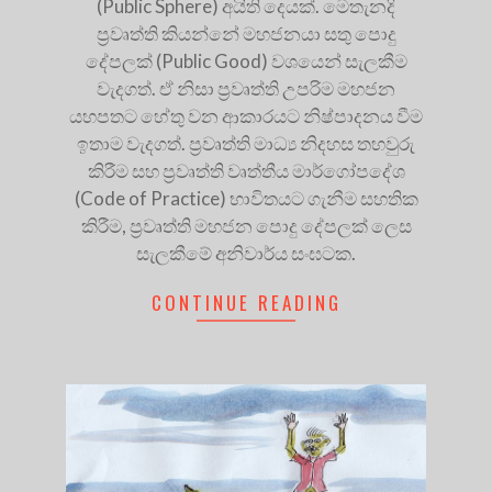
(Public Sphere) අයිති දෙයක්. මෙතැනදි
ප්‍රවෘත්ති කියන්නේ මහජනයා සතු පොදු
දේපලක් (Public Good) වශයෙන් සැලකීම
වැදගත්. ඒ නිසා ප්‍රවෘත්ති උපරිම මහජන
යහපතට හේතු වන ආකාරයට නිෂ්පාදනය වීම
ඉතාම වැදගත්. ප්‍රවෘත්ති මාධ්‍ය නිදහස තහවුරු
කිරීම සහ ප්‍රවෘත්ති වෘත්තීය මාර්ගෝපදේශ
(Code of Practice) භාවිතයට ගැනීම සහතික
කිරීම, ප්‍රවෘත්ති මහජන පොදු දේපලක් ලෙස
සැලකීමේ අනිවාර්ය සංඝටක.
CONTINUE READING