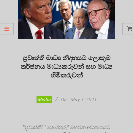
ප්‍රවෘත්ති මාධ්‍ය නිදහසට ලොකුම
තර්ජනය මාධ්‍යකරුවන් සහ මාධ්‍ය
හිමිකරුවන්
2021-
05-
03
Media
On:
May 3, 2021
“ප්‍රවෘත්ති” “තොරතුරු” මහජන අවකාශයට