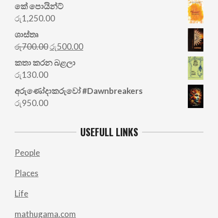
කේ පොයින්ට්
රු
1,250.00
ශාස්තෘ
Original
Current
රු
700.00
රු
500.00
price
price
කතා කරන බළලා
was:
is:
රු
130.00
රු700.00.
රු500.00.
අරු‍ණෝදාකරුවෝ #Dawnbreakers
රු
950.00
USEFULL LINKS
People
Places
Life
mathugama.com