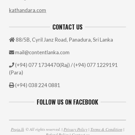
kathandara.com
CONTACT US
88/5B, Cyril Janz Road, Panadura, Sri Lanka
mail@contentlanka.com
(+94) 077 1734470(Raj) / (+94) 077 1229191
(Para)
(+94) 038 224 0881
FOLLOW US ON FACEBOOK
Praja.lk
© All rights reserved. |
Privacy Policy
|
Terms & Condition
|
Refund Policy
|
Contact us