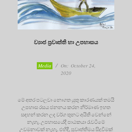
ව්‍යාජ ප්‍රවෘත්ති හා උපහාසය
2020-
10-
24
Media
On:
October 24,
2020
මේ අතර පටලවා නොගත යුතු කාරණයක් තමයි
උපහාස රසය ජනනය කරන නිර්මාණ ඉහත
සඳහන් කරන ලද වර්ග තුනට අයිති වෙන්නේ
නැහැ. උපහාසයේදී පාඨකයා රැවටීමේ
උවමනාවක් නැහැ. එහිදී, ප්‍රවෘත්තිමය සිදුවීමක්