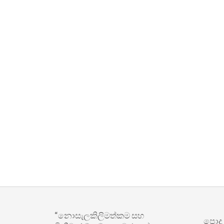
“නොසැලකිලිමත්කම සහ
පොදු ප්‍ර