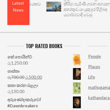
Latest
 වෙනත් යථාර්ථයකට
කිරීම: පැමිණි ගමන අගයන
අතරතුර, යා යුතු දුර පිළිබඳ
News
යථාර්ථවාදී වෙමු
TOP RATED BOOKS
People
කේ පොයින්ට්
රු
1,250.00
Places
ශාස්තෘ
Original
Current
Life
රු
700.00
රු
500.00
price
price
කතා කරන බළලා
mathugama
was:
is:
රු
130.00
රු700.00.
රු500.00.
kathandara
අරු‍ණෝදාකරුවෝ
#Dawnbreakers