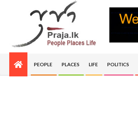
Skip
to
content
PRAJA.LK
PEOPLE
PLACES
LIFE
POLITICS
Primary
Navigation
Menu