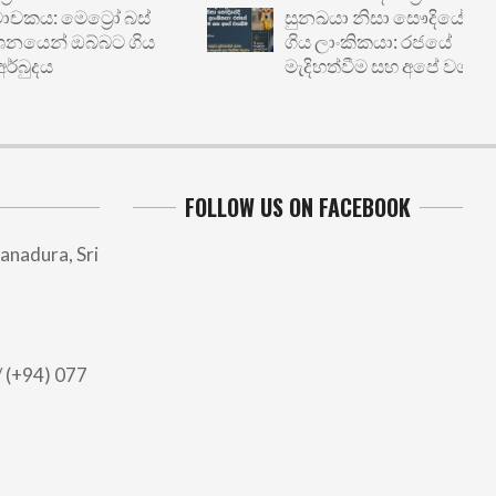
 මෙට්‍රෝ බස්
සුනඛයා නිසා සෞදියේදී හිරේ
ෙන් ඔබ්බට ගිය
ගිය ලාංකිකයා: රජයේ
දය
මැදිහත්වීම සහ අපේ වගකීම
FOLLOW US ON FACEBOOK
anadura, Sri
 (+94) 077