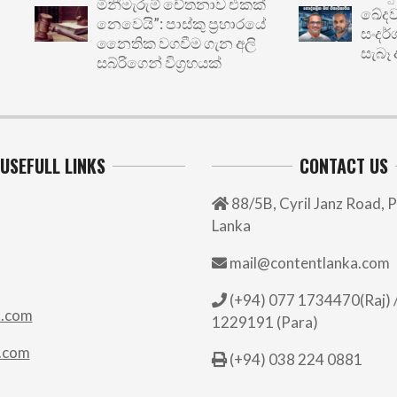
මිනීමැරුම් චේතනාව එකක්
ඛේදවාචකය:
නෙවෙයි”: පාස්කු ප්‍රහාරයේ
සංදර්ශනය
නෛතික වගවීම ගැන අලි
සැබෑ අර්බු
සබ්රිගෙන් විග්‍රහයක්
USEFULL LINKS
CONTACT US
88/5B, Cyril Janz Road, P
Lanka
mail@contentlanka.com
(+94) 077 1734470(Raj) /
.com
1229191 (Para)
.com
(+94) 038 224 0881