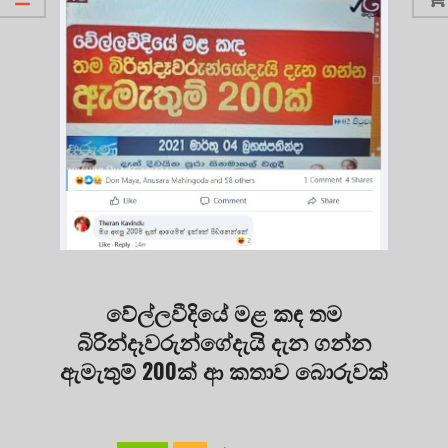
වේල්ලවීදියේ මළ කඳ තම
බිරින්දෑවරුන්ගේදැයි දැන ගන්න
ඇමැතුම් 200ක් ආ කතාව බොරුවක්
2021-
03-
04