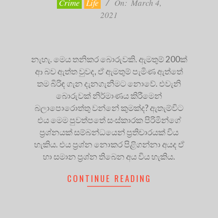
Crime
Life
On:
March 4,
2021
නැහැ. මෙය තනිකර බොරුවකි. ඇමතුම් 200ක්
ආ බව ඇත්ත වුවද, ඒ ඇමතුම් පැමිණ ඇත්තේ
තම බිරිඳ ගැන දැනගැනීමට නොවේ. එවැනි
බොරුවක් නිර්මාණය කිරීමෙන්
බලාපොරොත්තු වන්නේ කුමක්ද? ඇතැම්විට
එය මෙම පුවත්පතේ සංස්කාරක පිරිමින්ගේ
ප්‍රශ්නයක් සම්බන්ධයෙන් ප්‍රතිචාරයක් විය
හැකිය. එය ප්‍රශ්න නොකර පිළිගන්නා අයද ඒ
හා සමාන ප්‍රශ්න තිබෙන අය විය හැකිය.
CONTINUE READING