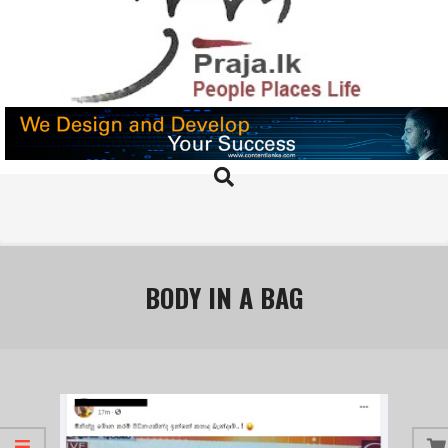
Skip
to
content
PRAJA.LK
Search
Primary
Navigation
Menu
BODY IN A BAG