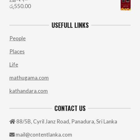
රු
550.00
USEFULL LINKS
People
Places
Life
mathugama.com
kathandara.com
CONTACT US
88/5B, Cyril Janz Road, Panadura, Sri Lanka
mail@contentlanka.com