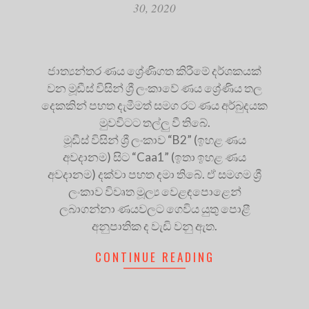
30, 2020
ජාත්‍යන්තර ණය ශ්‍රේණිගත කිරීමේ දර්ශකයක්
වන මූඩීස් විසින් ශ්‍රී ලංකාවේ ණය ශ්‍රේණිය තල
දෙකකින් පහත දැමීමත් සමග රට ණය අර්බුදයක
මුවවිටට තල්ලු වී තිබේ.
මූඩීස් විසින් ශ්‍රී ලංකාව “B2” (ඉහළ ණය
අවදානම) සිට “Caa1” (ඉතා ඉහළ ණය
අවදානම) දක්වා පහත දමා තිබේ. ඒ සමගම ශ්‍රී
ලංකාව විවෘත මූල්‍ය වෙළඳපොළෙන්
ලබාගන්නා ණයවලට ගෙවිය යුතු පොළී
අනුපාතික ද වැඩි වනු ඇත.
CONTINUE READING