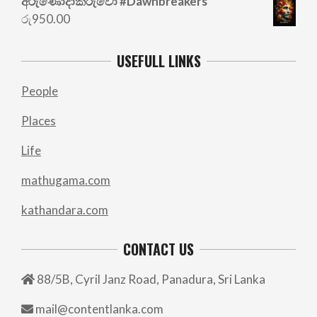
අරු‍ණෝදාකරුවෝ #Dawnbreakers
රු
950.00
USEFULL LINKS
People
Places
Life
mathugama.com
kathandara.com
CONTACT US
88/5B, Cyril Janz Road, Panadura, Sri Lanka
mail@contentlanka.com