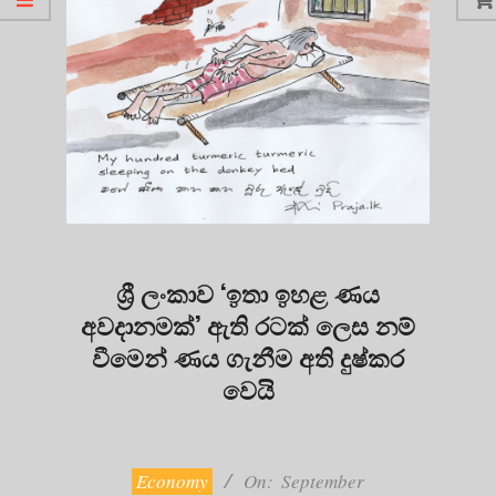
ශ්‍රී ලංකාව ‘ඉතා ඉහළ ණය
අවදානමක්’ ඇති රටක් ලෙස නම්
වීමෙන් ණය ගැනීම අති දුෂ්කර
වෙයි
2020-
09-
30
Economy
On:
September