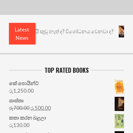
Latest
එළියෙයි ඇතුළෙයි කුඩු නැත් ද? විශෝධනය වෙනවා ද?
News
TOP RATED BOOKS
කේ පොයින්ට්
රු
1,250.00
ශාස්තෘ
Original
Current
රු
700.00
රු
500.00
price
price
කතා කරන බළලා
was:
is:
රු
130.00
රු700.00.
රු500.00.