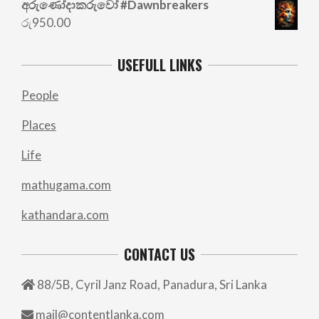
අරු‍ණෝදාකරුවෝ #Dawnbreakers
රු
950.00
USEFULL LINKS
People
Places
Life
mathugama.com
kathandara.com
CONTACT US
88/5B, Cyril Janz Road, Panadura, Sri Lanka
mail@contentlanka.com