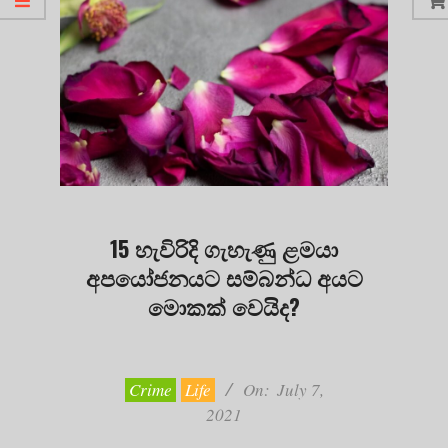
15 හැවිරිදි ගැහැණු ළමයා
අපයෝජනයට සම්බන්ධ අයට
මොකක් වෙයිද?
2021-
07-
07
Crime
Life
On:
July 7,
2021