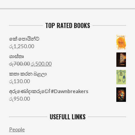
TOP RATED BOOKS
කේ පොයින්ට්
රු
1,250.00
ශාස්තෘ
Original
Current
රු
700.00
රු
500.00
price
price
කතා කරන බළලා
was:
is:
රු
130.00
රු700.00.
රු500.00.
අරු‍ණෝදාකරුවෝ #Dawnbreakers
රු
950.00
USEFULL LINKS
People