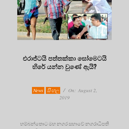
එරාජ්ටයි පත්තක්කා සෝමෙටයි
හිරේ යන්න වුණේ ඇයි?
2019-
08-
02
News
සිංහල
On:
August 2,
2019
හම්බන්තොට මහ නගර සභාවේ නගරාධිපති