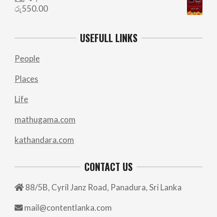
රු
550.00
USEFULL LINKS
People
Places
Life
mathugama.com
kathandara.com
CONTACT US
88/5B, Cyril Janz Road, Panadura, Sri Lanka
mail@contentlanka.com