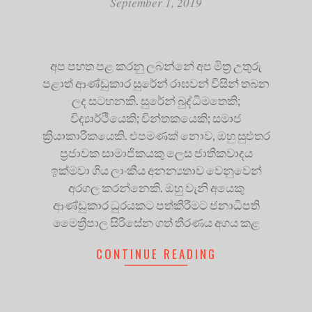
September 1, 2019
අප පහත පළ කරනු ලබන්නේ අප මිත්‍ර උතුරු
පළාත් ආණ්ඩුකාර සුරේන් රාඝවන් විසින් තබන
ලද සටහනකි. සුරේන් බුද්ධිමතෙකි;
විද්‍යාර්ථියෙකි; චින්තකයෙකි; සමාජ
ක්‍රියාකාරිකයෙකි. එපමණක් නොව, ඔහු සුළුතර
ප්‍රජාවක සාමාජිකයකු ලෙස ජාතිකවාදය
ඉක්මවා ගිය ලාංකීය අනන්‍යතාව වෙනුවෙන්
අරගල කරන්නෙකි. ඔහු වැනි අයෙකු
ආණ්ඩුකාර ධුරයකට පත්කිරීමට ජනාධිපති
මෛත්‍රීපාල සිරිසේන ගත් තීරණය අගය කළ
CONTINUE READING