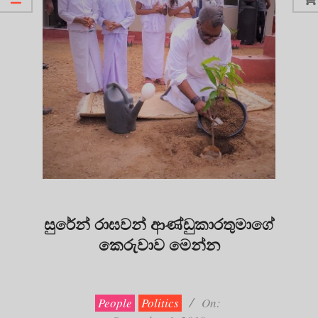
සුරේන් රාඝවන් ආණ්ඩුකාරතුමාගේ
කෙරුවාව මෙන්න
2019-
09-
01
People
Politics
On: