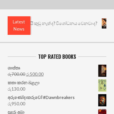
Latest
එළියෙයි ඇතුළෙයි කුඩු නැත් ද? විශෝධනය වෙනවා ද?
News
TOP RATED BOOKS
ශාස්තෘ
Original
Current
රු
700.00
රු
500.00
price
price
කතා කරන බළලා
was:
is:
රු
130.00
රු700.00.
රු500.00.
අරු‍ණෝදාකරුවෝ #Dawnbreakers
රු
950.00
සුදුරු අබා