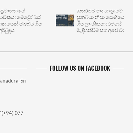
වාහනයේ
කතරගම පාද යාත්‍රාවේ
 මෙට්‍රෝ බස්
සුනඛයා නිසා සෞදියේදී හිරේ
ෙන් ඔබ්බට ගිය
ගිය ලාංකිකයා: රජයේ
දය
මැදිහත්වීම සහ අපේ වගකීම
FOLLOW US ON FACEBOOK
anadura, Sri
 (+94) 077