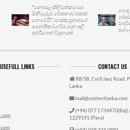
“නොසැලකිලිමත්කම සහ
පොදු ප්‍ර
මිනීමැරුම් චේතනාව එකක්
ඛේදවාචකය:
නෙවෙයි”: පාස්කු ප්‍රහාරයේ
සංදර්ශනය
නෛතික වගවීම ගැන අලි
සැබෑ අර්බු
සබ්රිගෙන් විග්‍රහයක්
USEFULL LINKS
CONTACT US
88/5B, Cyril Janz Road, P
Lanka
mail@contentlanka.com
(+94) 077 1734470(Raj) /
.com
1229191 (Para)
.com
(+94) 038 224 0881