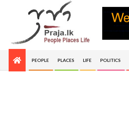
Skip
to
content
PRAJA.LK
PEOPLE
PLACES
LIFE
POLITICS
Primary
Navigation
Menu