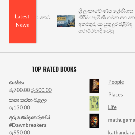
ශ්‍රී ලංකාවේ ණය ශ්‍රේණිගත
Latest
 වෙනත් යථාර්ථයකට
කිරීම: පැමිණි ගමන අගයන
අතරතුර, යා යුතු දුර පිළිබඳ
News
යථාර්ථවාදී වෙමු
TOP RATED BOOKS
People
ශාස්තෘ
Original
Current
රු
700.00
රු
500.00
Places
price
price
කතා කරන බළලා
was:
is:
Life
රු
130.00
රු700.00.
රු500.00.
අරු‍ණෝදාකරුවෝ
mathugama
#Dawnbreakers
රු
950.00
kathandara