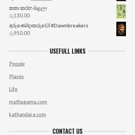
price
price
කතා කරන බළලා
was:
is:
රු
130.00
රු700.00.
රු500.00.
අරු‍ණෝදාකරුවෝ #Dawnbreakers
රු
950.00
USEFULL LINKS
People
Places
Life
mathugama.com
kathandara.com
CONTACT US