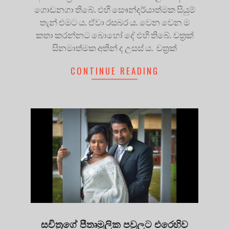
ගොඩනගා තිබේ. එහි සෞන්දර්යාත්මක සියුම්
තැන් එමට ය. ඒවා රසබර ය. වෙන වෙන ම
කතා කරන්නට බොහෝ දේ එහි තිබේ. චත්‍රක්
සිනමාත්මක අතින් ද උසස් ය. චත්‍රක්
CONTINUE READING
සචිත්‍රගේ පීතෘමූලික පවුලට එරෙහිව