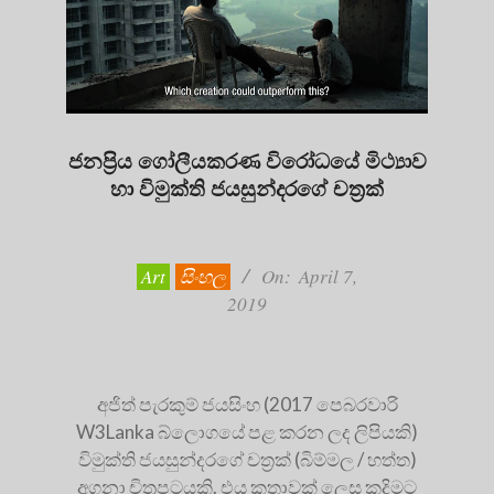
ජනප්‍රිය ගෝලීයකරණ විරෝධයේ මිථ්‍යාව
හා විමුක්ති ජයසුන්දරගේ චත්‍රක්
2019-
04-
07
Art
සිංහල
On:
April 7,
2019
අජිත් පැරකුම් ජයසිංහ (2017 පෙබරවාරි
W3Lanka බ්ලොගයේ පළ කරන ලද ලිපියකි)
විමුක්ති ජයසුන්දරගේ චත්‍රක් (බිම්මල / හත්ත)
අගනා චිත්‍රපටයකි. එය කතාවක් ලෙස කදිමට