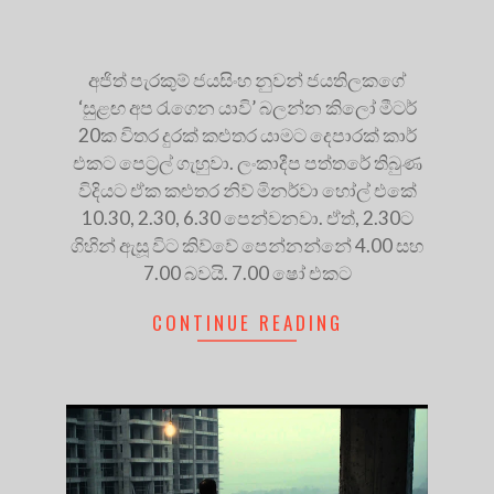
අජිත් පැරකුම් ජයසිංහ නුවන් ජයතිලකගේ
‘සුළඟ අප රැගෙන යාවි’ බලන්න කිලෝ මීටර්
20ක විතර දුරක් කළුතර යාමට දෙපාරක් කාර්
එකට පෙට්‍රල් ගැහුවා. ලංකාදීප පත්තරේ තිබුණ
විදියට ඒක කළුතර නිව් මිනර්වා හෝල් එකේ
10.30, 2.30, 6.30 පෙන්වනවා. ඒත්, 2.30ට
ගිහින් ඇසූ විට කිව්වේ පෙන්නන්නේ 4.00 සහ
7.00 බවයි. 7.00 ෂෝ එකට
CONTINUE READING