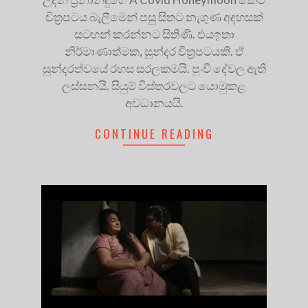
චිත්‍රපටය බැලීමෙන් පසු සිතට නැගුණ අදහසක්
සටහන් කරන්නට සිතිණි. එයඉතා
නිර්මාණාත්මක, සුන්දර චිත්‍රපටයකි. ඒ
සුන්දරත්වයේ රහස සරලකමයි. පුංචි දේවල ඇති
ලස්සනයි. සියුම් විස්තරවලට යොමුකළ
අවධානයයි.
CONTINUE READING