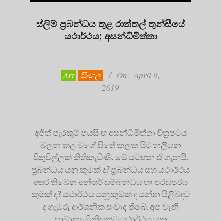
ස්ලිම් ප්‍රබන්ධය තුළ රාත්තල් තුන්සීයේ
යථාර්ථය; අසන්ධිමිත්තා
2019-
04-
09
Art
සිංහල
On:
April 9,
2019
අජිත් පැරකුම් ජයසිංහ අසන්ධිමිත්තා චිත්‍රපටය
බලන කල මගේ සිතේ කලක සිට නලියන
සිතුවිල්ලක් කිතිකැවිණි. මේ සටහන ඒ ගැනයි.
ප්‍රබන්ධය යනු කුමක් ද? ප්‍රබන්ධය සහ යථාර්ථය
අතර තිබෙන අන්තර් සම්බන්ධය හා පරස්පරය
කුමක් ද? යථාර්ථය යනු කුමක් ද යන්න පිළිබඳව
ද ගැඹුරු දාර්ශනික සංවාද තිබේ. අප වැනි
සාමාන්‍ය මිනිසුන්ට යථාර්ථය යනු