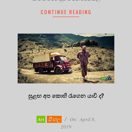
CONTINUE READING
සුළඟ අප කොහි රැගෙන යාවි ද?
2019-
04-
08
Art
සිංහල
On:
April 8,
2019