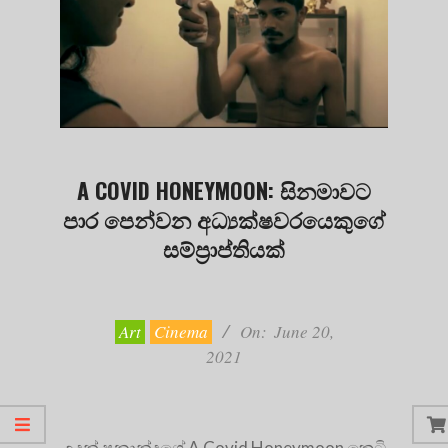
A COVID HONEYMOON: සිනමාවට
පාර පෙන්වන අධ්‍යක්ෂවරයෙකුගේ
සම්ප්‍රාප්තියක්
2021-
06-
20
Art
Cinema
On:
June 20,
2021
උදන් ප්‍රනාන්දුගේ A Covid Honeymoon කෙටි