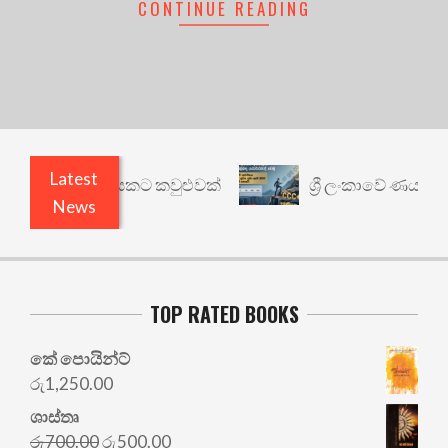
CONTINUE READING
Latest
වෙනත් යථාර්ථයකට කවුළුවක්
ශ්‍රී ලංකාවේ ණය ශ්‍රේණ
News
TOP RATED BOOKS
කේ පොයින්ට්
රු
1,250.00
ශාස්තෘ
Original
Current
රු
700.00
රු
500.00