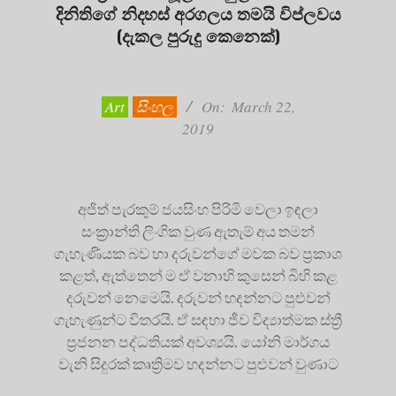
දිනිතිගේ නිදහස් අරගලය තමයි විප්ලවය
(දැකල පුරුදු කෙනෙක්)
2019-
03-
22
Art
සිංහල
On:
March 22,
2019
අජිත් පැරකුම් ජයසිංහ පිරිමි වෙලා ඉඳලා
සංක්‍රාන්ති ලිංගික වුණ ඇතැම් අය තමන්
ගැහැණියක බව හා දරුවන්ගේ මවක බව ප්‍රකාශ
කළත්, ඇත්තෙන් ම ඒ වනාහි කුසෙන් බිහි කළ
දරුවන් නෙමෙයි. දරුවන් හදන්නට පුළුවන්
ගැහැණුන්ට විතරයි. ඒ සඳහා ජීව විද්‍යාත්මක ස්ත්‍රී
ප්‍රජනන පද්ධතියක් අවශ්‍යයි. යෝනි මාර්ගය
වැනි සිදුරක් කෘත්‍රිමව හදන්නට පුළුවන් වුණාට