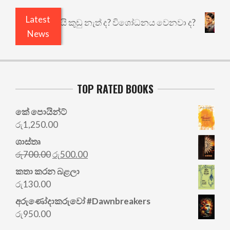
Latest
එළියෙයි ඇතුළෙයි කුඩු නැත් ද? විශෝධනය වෙනවා ද?
News
TOP RATED BOOKS
කේ පොයින්ට්
රු
1,250.00
ශාස්තෘ
Original
Current
රු
700.00
රු
500.00
price
price
කතා කරන බළලා
was:
is:
රු
130.00
රු700.00.
රු500.00.
අරු‍ණෝදාකරුවෝ #Dawnbreakers
රු
950.00