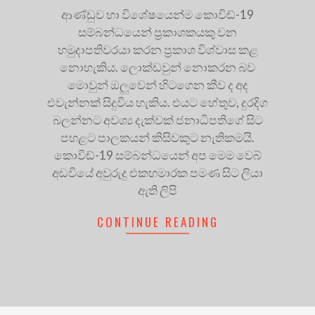
ආණ්ඩුව හා විශේෂයෙන්ම කොවිඩ්-19
සම්බන්ධයෙන් ප්‍රකාශකයකු වන
හමුදාපතිවරයා කරන ප්‍රකාශ විශ්වාස කළ
නොහැකිය. ලොක්ඩවුන් නොකරන බව
මොවුන් ඔලුවෙන් හිටගෙන කීව ද අද
එවැන්නක් සිදුවිය හැකිය. එයට හේතුව, දුරදිග
බලන්නට අවශ්‍ය දැක්වක් ජනාධිපතිගේ සිට
පහළට පාලකයන් කිසිවකුට නැතිකමයි.
කොවිඩ්-19 සම්බන්ධයෙන් අප මෙම වෙබ්
අඩවියේ අවුරුදු එකහමාරක පමණ සිට ලියා
ඇති ලිපි
CONTINUE READING