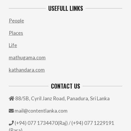
USEFULL LINKS
People
Places
Life
mathugama.com
kathandara.com
CONTACT US
88/5B, Cyril Janz Road, Panadura, Sri Lanka
mail@contentlanka.com
(+94) 077 1734470(Raj) / (+94) 077 1229191
(Para)