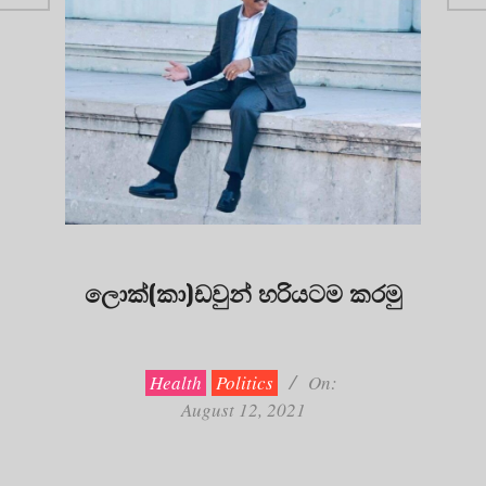
ලොක්(කා)ඩවුන් හරියටම කරමු
2021-
08-
12
Health
Politics
On:
August 12, 2021