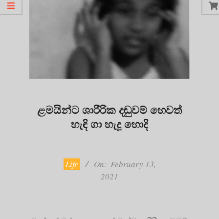
ළමයින්ට ශාරීරික දඬුවම් හෙවත්
හැඳි ගා හැදූ හොදි
2021-
02-
13
Life
On:
February 13,
2021