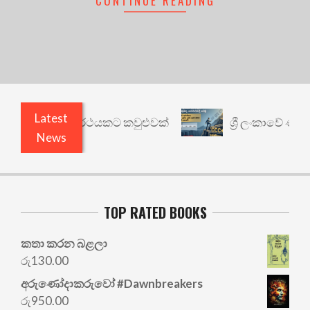
CONTINUE READING
Latest
ාරී: වෙනත් යථාර්ථයකට කවුළුවක්
ශ්‍රී ලංකාවේ ණය ශ
News
TOP RATED BOOKS
කතා කරන බළලා
රු
130.00
අරු‍ණෝදාකරුවෝ #Dawnbreakers
රු
950.00