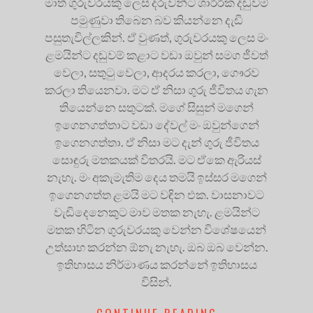
මාත් ගුරුවරයකු ලෙස දරුවන්ට ශාරීරික දඬුවම්
පමුණුවා තිබෙන බව කියන්නෙ දැඩි
පසුතැවිල්ලකින්. ඒ වුණත්, ගුරුවරයකු ලෙස මං
ළමයින්ට දඬුවම් කළාට වඩා ඔවුන් සමග ජීවත්
වෙලා, සතුටු වෙලා, ආදරය කරලා, ගෞරව
කරලා තියෙනවා. මට ඒ නිසා ගුරු ජීවිතය ගැන
තියෙන්නෙ සතුටක්. මගේ සිසුන් මගෙන්
ඉගෙනගත්තාට වඩා දේවල් මං ඔවුන්ගෙන්
ඉගෙනගත්තා. ඒ නිසා මට දැන් ගුරු ජීවිතය
සොඳුරු මතකයක් විතරයි. මට ඒකෙ ඇරියස්
නැහැ. මං අකැමැතිම දෙය තමයි ඉස්සර මගෙන්
ඉගෙනගත්ත ළමයි මට වඳින එක. වාසනාවට
වැඩිදෙනෙකුට මාව මතක නැහැ. ළමයින්ට
මතක හිටින ගුරුවරයකු වෙන්න විශේෂයෙන්
උත්සාහ කරන්න ඕනැ නැහැ. ඔබ ඔබ වෙන්න.
ඉතිහාසය නිර්මාණය කරන්නේ ඉතිහාසය
විසින්.