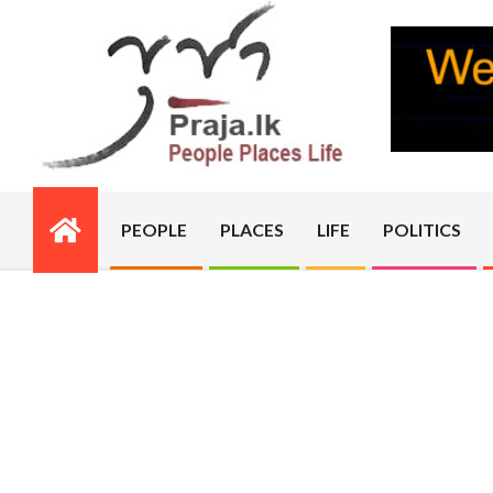
Skip
to
content
PRAJA.LK
PEOPLE
PLACES
LIFE
POLITICS
Primary
Navigation
Menu