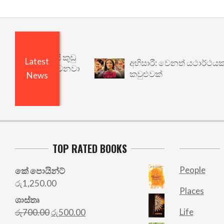
ෙයි ඇතුළෙයි කුඩු
Latest
අභිසාරී: වෙනත් යථාර්ථයකට
විශෝධනය වෙනවා
කවුළුවක්
News
TOP RATED BOOKS
People
කේ පොයින්ට්
රු
1,250.00
Places
ශාස්තෘ
Original
Current
Life
රු
700.00
රු
500.00