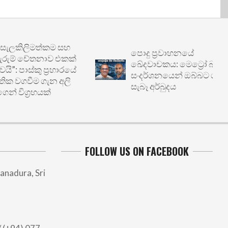
ිලිමත්කම සහ
පොදු ප්‍රවාහනයේ
ම් චේතනාව එකක්
ඛේදවාචකය: මෙට්‍රෝ බස්
ාස්කු ප්‍රහාරයේ
සංදර්ශනයෙන් ඔබ්බට ගිය
වීම ගැන අලි
සැබෑ අර්බුදය
ිග්‍රහයක්
FOLLOW US ON FACEBOOK
anadura, Sri