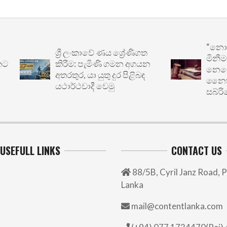
“නොසැලක
ශ්‍රී ලංකාවේ ණය ශ්‍රේණිගත
මිනීමැරු
කිරීම: පැමිණි ගමන අගයන
නෙවෙයි”: ප
අතරතුර, යා යුතු දුර පිළිබඳ
නෛතික වග
යථාර්ථවාදී වෙමු
සබ්රිගෙන් ව
USEFULL LINKS
CONTACT US
88/5B, Cyril Janz Road, P
Lanka
mail@contentlanka.com