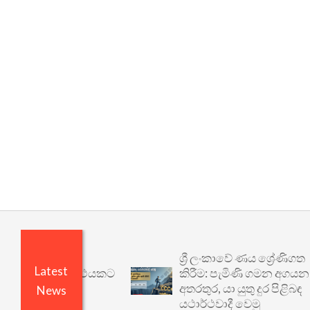
ශ්‍රී ලංකාවේ ණය ශ්‍රේණිගත
Latest
 වෙනත් යථාර්ථයකට
කිරීම: පැමිණි ගමන අගයන
අතරතුර, යා යුතු දුර පිළිබඳ
News
යථාර්ථවාදී වෙමු