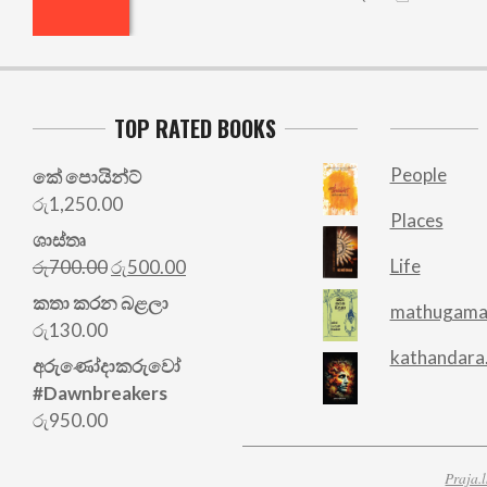
TOP RATED BOOKS
People
කේ පොයින්ට්
රු
1,250.00
Places
ශාස්තෘ
Original
Current
Life
රු
700.00
රු
500.00
price
price
කතා කරන බළලා
mathugama
was:
is:
රු
130.00
රු700.00.
රු500.00.
kathandara
අරු‍ණෝදාකරුවෝ
#Dawnbreakers
රු
950.00
Praja.l