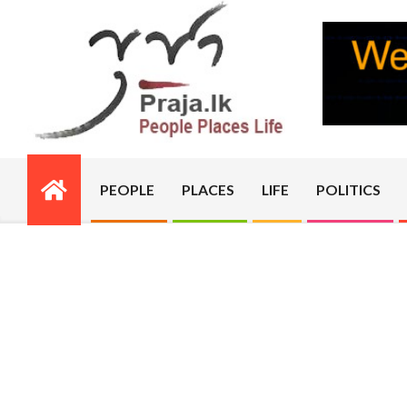
Skip
to
content
PRAJA.LK
PEOPLE
PLACES
LIFE
POLITICS
Primary
Navigation
Menu