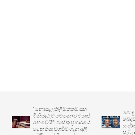
“නොසැලකිලිමත්කම සහ
පොදු ප්‍ර
මිනීමැරුම් චේතනාව එකක්
ඛේදවාචකය:
නෙවෙයි”: පාස්කු ප්‍රහාරයේ
සංදර්ශනයෙ
නෛතික වගවීම ගැන අලි
සැබෑ අර්බු