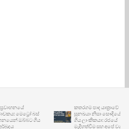
වාහනයේ
කතරගම පාද යාත්‍රාවේ
 මෙට්‍රෝ බස්
සුනඛයා නිසා සෞදියේදී හිරේ
න් ඔබ්බට ගිය
ගිය ලාංකිකයා: රජයේ
දය
මැදිහත්වීම සහ අපේ වගකීම