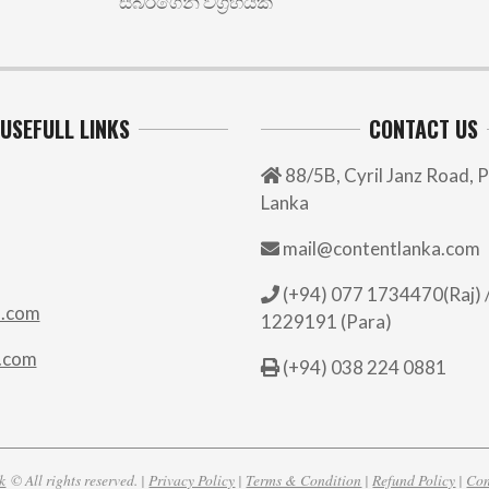
සබ්රිගෙන් විග්‍රහයක්
USEFULL LINKS
CONTACT US
88/5B, Cyril Janz Road, P
Lanka
mail@contentlanka.com
(+94) 077 1734470(Raj) /
.com
1229191 (Para)
.com
(+94) 038 224 0881
k
© All rights reserved. |
Privacy Policy
|
Terms & Condition
|
Refund Policy
|
Con