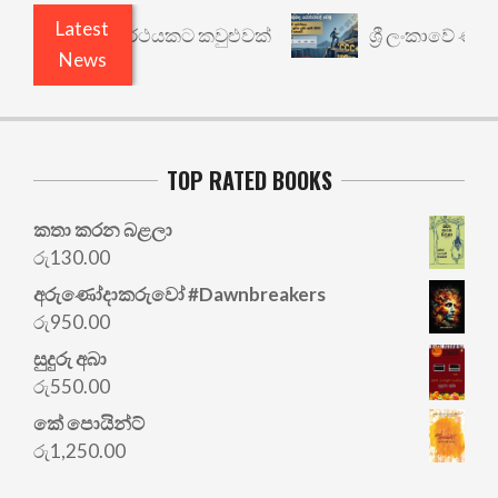
Latest
ාරී: වෙනත් යථාර්ථයකට කවුළුවක්
ශ්‍රී ලංකාවේ ණය ශ
News
TOP RATED BOOKS
කතා කරන බළලා
රු
130.00
අරු‍ණෝදාකරුවෝ #Dawnbreakers
රු
950.00
සුදුරු අබා
රු
550.00
කේ පොයින්ට්
රු
1,250.00