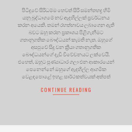
පිටිදූවේ සිරිධම්ම හෙවත් සිරි සමන්තභද්‍ර හිමි
යනු බුද්ධාගමේ නව ඇදහිල්ලක් ප්‍රවර්ධනය
කරන අයෙකි. තමන් රහත්භාවය ලබාගෙන ඇති
බවට ඔහු කරන ප්‍රකාශය පිළිගැනීමට
ගතානුගතික බෞද්ධයන් කැමති නැත. ඔහුගේ
අසපුවේ සිදු වන ක්‍රියා ගතානුගතික
බෞද්ධයන්ගේ දැඩි විවේචනයට ලක්වෙයි.
එහෙත්, ඔහුට පුණ්‍යාධාර ගලා එන ආකාරයෙන්
පෙනෙන්නේ ඔහුගේ ඇදහිල්ල ආගමික
වෙළඳපොළේ ඉහළ සාර්ථකත්වයක් අත්පත්
CONTINUE READING