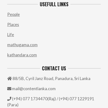
USEFULL LINKS
People
Places
Life
mathugama.com
kathandara.com
CONTACT US
88/5B, Cyril Janz Road, Panadura, Sri Lanka
mail@contentlanka.com
(+94) 077 1734470(Raj) / (+94) 077 1229191
(Para)