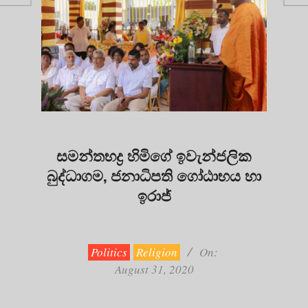
සමන්තභද්‍ර හිමිගේ ඉවැන්ජලික
බුද්ධාගම, ජනාධිපති ගෝඨාභය හා
ඉරාජ්
2020-
08-
31
Politics
Religion
On:
August 31, 2020