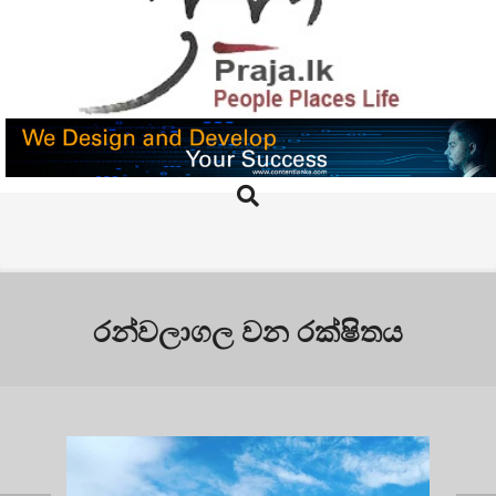
Skip
to
content
PRAJA.LK
Search
Primary
Navigation
Menu
රන්වලාගල වන රක්ෂිතය