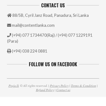
CONTACT US
88/5B, Cyril Janz Road, Panadura, Sri Lanka
mail@contentlanka.com
(+94) 077 1734470(Raj) / (+94) 077 1229191
(Para)
(+94) 038 224 0881
FOLLOW US ON FACEBOOK
Praja.lk
© All rights reserved. |
Privacy Policy
|
Terms & Condition
|
Refund Policy
|
Contact us