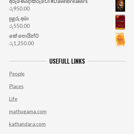
අරු‍ණෝදාකරුවෝ #Dawnbreakers
රු
950.00
සුදුරු අබා
රු
550.00
කේ පොයින්ට්
රු
1,250.00
USEFULL LINKS
People
Places
Life
mathugama.com
kathandara.com