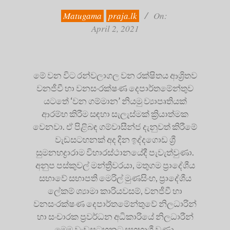
02
Matugama
praja.lk
On:
April 2, 2021
මේ වන විට රන්වලාගල වන රක්ෂිතය ආශ්‍රිතව
වනජීවී හා වනසංරක්ෂණ දෙපාර්තමේන්තුව
යටතේ ‘වන ගම්මාන’ නියමු ව්‍යාපෘතියක්
ආරම්භ කිරීම සඳහා සැලැස්මක් ක්‍රියාත්මක
වෙනවා. ඒ පිළිබඳ ගම්වාසීන්ජ දැනුවත් කිරීමේ
වැඩසටහනක් අද දින ඉද්දගොඩ ශ්‍රී
සුමනභද්‍රාරාම විහාරස්ථානයේදී පැවැත්වුණා.
අනුප පස්කුවල් මන්ත්‍රීවරයා, මතුගම ප්‍රාදේශීය
සභාවේ සභාපති මෙරිල් මුණසිංහ, ප්‍රාදේශීය
ලේකම් ශ්‍යාමා කාරියවසම්, වනජීවී හා
වනසංරක්ෂණ දෙපාර්තමේන්තුවේ නිලධාරින්
හා සංචාරක ප්‍රවර්ධන අධිකාරියේ නිලධාරීන්
මෙම වැඩසටහනට සහභාගී වුණා.