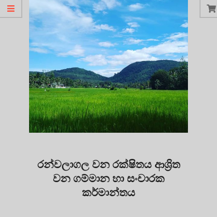
රන්වලාගල වන රක්ෂිතය ආශ්‍රිත
වන ගම්මාන හා සංචාරක
කර්මාන්තය
2021-
04-