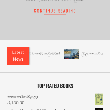
CONTINUE READING
Latest
රී: වෙනත් යථාර්ථයකට කවුළුවක්
ශ්‍රී ලංකාවේ ණය ශ
News
TOP RATED BOOKS
කතා කරන බළලා
රු
130.00