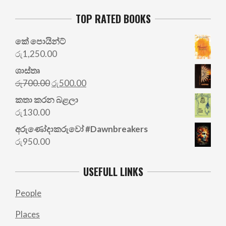
TOP RATED BOOKS
කේ පොයින්ට්
රු
1,250.00
ශාස්තෘ
Original
Current
රු
700.00
රු
500.00
price
price
කතා කරන බළලා
was:
is:
රු
130.00
රු700.00.
රු500.00.
අරු‍ණෝදාකරුවෝ #Dawnbreakers
රු
950.00
USEFULL LINKS
People
Places