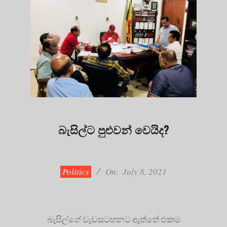
බැසිල්ට පුළුවන් වෙයිද?
2021-
07-
08
Politics
On:
July 8, 2021
බැසිල්ගේ වැඩසටහනට ඇත්තේ එකම