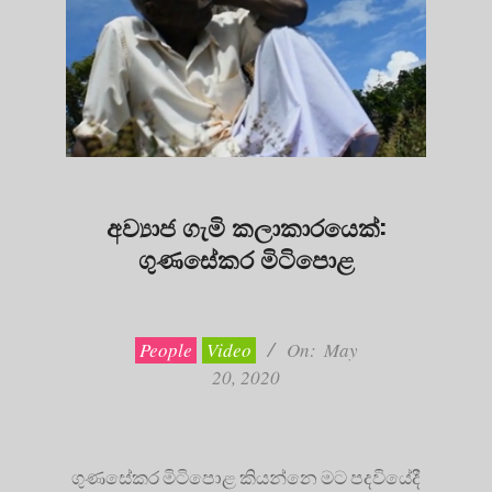
අව්‍යාජ ගැමි කලාකාරයෙක්:
ගුණසේකර මිටිපොළ
2020-
05-
20
People
Video
On:
May
20, 2020
ගුණසේකර මිටිපොළ කියන්නෙ මට පදවියේදී