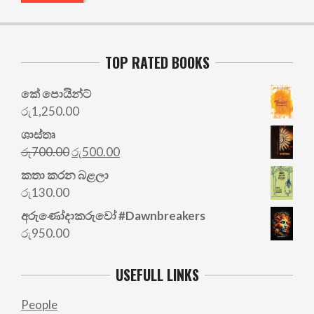
TOP RATED BOOKS
කේ පොයින්ට්
රු
1,250.00
ශාස්තෘ
Original
Current
රු
700.00
රු
500.00
price
price
කතා කරන බළලා
was:
is:
රු
130.00
රු700.00.
රු500.00.
අරු‍ණෝදාකරුවෝ #Dawnbreakers
රු
950.00
USEFULL LINKS
People