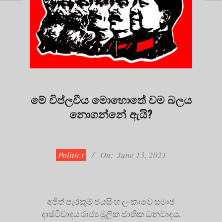
මේ විප්ලවීය මොහොතේ වම බලය
නොගන්නේ ඇයි?
2021-
06-
13
Politics
On:
June 13, 2021
අජිත් පැරකුම් ජයසිංහ ලංකාවෙ සමාජ
දෘෂ්ටිවාදය රාජ්‍ය මූලික ජාතික ධනවාදය.