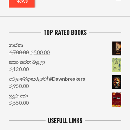
News
TOP RATED BOOKS
ශාස්තෘ
Original
Current
රු
700.00
රු
500.00
price
price
කතා කරන බළලා
was:
is:
රු
130.00
රු700.00.
රු500.00.
අරු‍ණෝදාකරුවෝ #Dawnbreakers
රු
950.00
සුදුරු අබා
රු
550.00
USEFULL LINKS