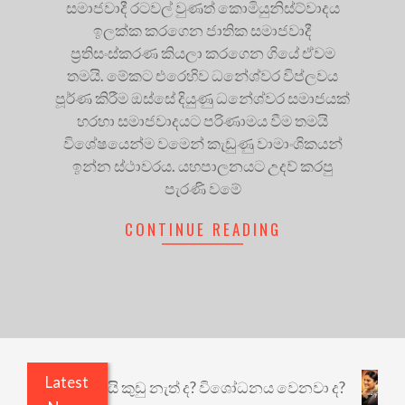
සමාජවාදී රටවල් වුණත් කොමියුනිස්ට්වාදය
ඉලක්ක කරගෙන ජාතික සමාජවාදී
ප්‍රතිසංස්කරණ කියලා කරගෙන ගියේ ඒවම
තමයි. මේකට එරෙහිව ධනේශ්වර විප්ලවය
පූර්ණ කිරීම ඔස්සේ දියුණු ධනේශ්වර සමාජයක්
හරහා සමාජවාදයට පරිණාමය වීම තමයි
විශේෂයෙන්ම වමෙන් කැඩුණු වාමාංශිකයන්
ඉන්න ස්ථාවරය. යහපාලනයට උදව් කරපු
පැරණි වමේ
CONTINUE READING
Latest
 එළියෙයි ඇතුළෙයි කුඩු නැත් ද? විශෝධනය වෙනවා ද?