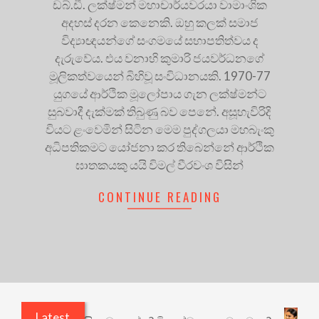
ඩබ්.ඩී. ලක්ෂ්මන් මහාචාර්යවරයා වාමාංශික
අදහස් දරන කෙනෙකි. ඔහු කලක් සමාජ
විද්‍යාඥයන්ගේ සංගමයේ සභාපතිත්වය ද
දැරුවේය. එය වනාහි කුමාරි ජයවර්ධනගේ
මූලිකත්වයෙන් බිහිවූ සංවිධානයකි. 1970-77
යුගයේ ආර්ථික මූලෝපාය ගැන ලක්ෂ්මන්ට
සුබවාදී දැක්මක් තිබුණු බව පෙනේ. අසූහැවිරිදි
වියට ළංවෙමින් සිටින මෙම පුද්ගලයා මහබැංකු
අධිපතිකමට යෝජනා කර තිබෙන්නේ ආර්ථික
ඝාතකයකු යයි විමල් වීරවංශ විසින්
CONTINUE READING
Latest