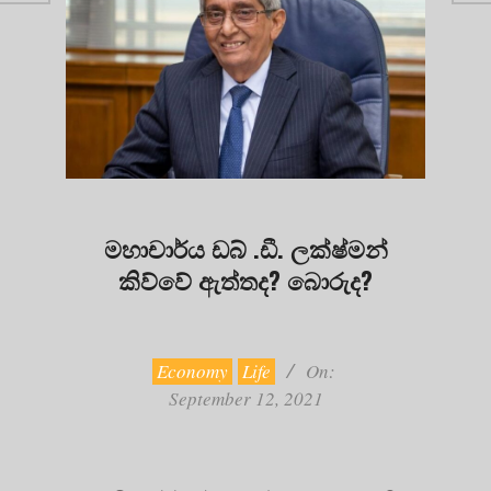
මහාචාර්ය ඩබ් .ඩී. ලක්ෂ්මන්
කිව්වේ ඇත්තද? බොරුද?
2021-
09-
12
Economy
Life
On:
September 12, 2021