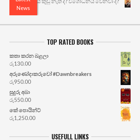
එළියෙයි ඇතුළෙයි කුඩු නැත් ද? විශෝධනය වෙනවා ද?
News
TOP RATED BOOKS
කතා කරන බළලා
රු
130.00
අරු‍ණෝදාකරුවෝ #Dawnbreakers
රු
950.00
සුදුරු අබා
රු
550.00
කේ පොයින්ට්
රු
1,250.00
USEFULL LINKS