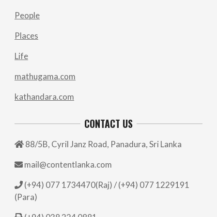
People
Places
Life
mathugama.com
kathandara.com
CONTACT US
88/5B, Cyril Janz Road, Panadura, Sri Lanka
mail@contentlanka.com
(+94) 077 1734470(Raj) / (+94) 077 1229191
(Para)