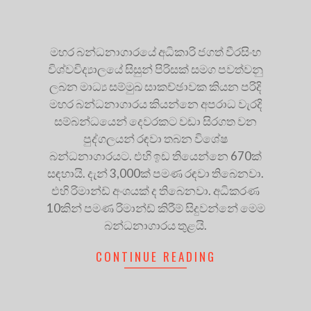
මහර බන්ධනාගාරයේ අධිකාරි ජගත් වීරසිංහ
විශ්වවිද්‍යාලයේ සිසුන් පිරිසක් සමග පවත්වනු
ලබන මාධ්‍ය සම්මුඛ සාකච්ඡාවක කියන පරිදි
මහර බන්ධනාගාරය කියන්නෙ අපරාධ වැරදි
සම්බන්ධයෙන් දෙවරකට වඩා සිරගත වන
පුද්ගලයන් රඳවා තබන විශේෂ
බන්ධනාගාරයට. එහි ඉඩ තියෙන්නෙ 670ක්
සඳහායි. දැන් 3,000ක් පමණ රඳවා තිබෙනවා.
එහි රිමාන්ඩ් අංශයක් ද තිබෙනවා. අධිකරණ
10කින් පමණ රිමාන්ඩ් කිරීම් සිදුවන්නේ මෙම
බන්ධනාගාරය තුළයි.
CONTINUE READING