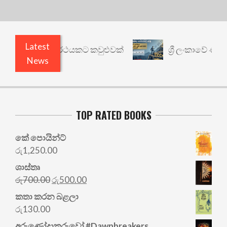
Latest
රී: වෙනත් යථාර්ථයකට කවුළුවක්
ශ්‍රී ලංකාවේ ණය ශ
News
TOP RATED BOOKS
කේ පොයින්ට්
රු
1,250.00
ශාස්තෘ
Original
Current
රු
700.00
රු
500.00
price
price
කතා කරන බළලා
was:
is:
රු
130.00
රු700.00.
රු500.00.
අරු‍ණෝදාකරුවෝ #Dawnbreakers