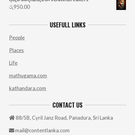
රු
950.00
USEFULL LINKS
People
Places
Life
mathugama.com
kathandara.com
CONTACT US
88/5B, Cyril Janz Road, Panadura, Sri Lanka
mail@contentlanka.com