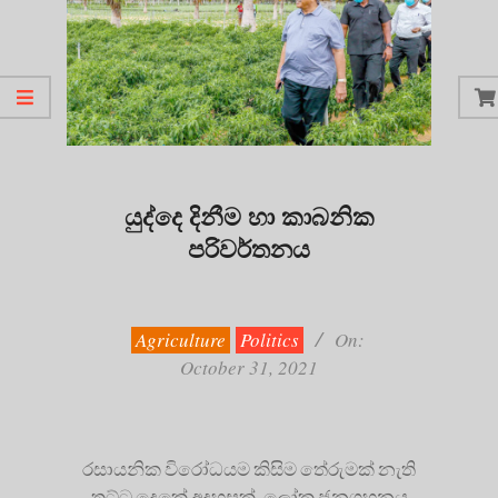
යුද්දෙ දිනීම හා කාබනික
පරිවර්තනය
2021-
10-
31
Agriculture
Politics
On:
October 31, 2021
රසායනික විරෝධයම කිසිම තේරුමක් නැති
තුට්ටු දෙකේ අදහසක්. ලෝක ජනගහනය