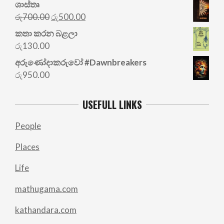
ශාස්තෘ
Original
Current
රු
700.00
රු
500.00
price
price
කතා කරන බළලා
was:
is:
රු
130.00
රු700.00.
රු500.00.
අරු‍ණෝදාකරුවෝ #Dawnbreakers
රු
950.00
USEFULL LINKS
People
Places
Life
mathugama.com
kathandara.com