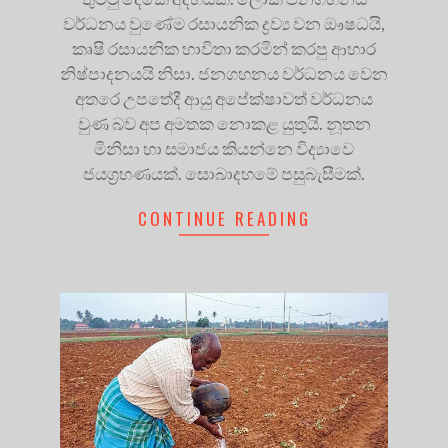
වර්ධනය වුණේම රසායනික ද්‍රව්‍ය වන ඖෂධයි,
කෘෂි රසායනික භාවිතා කරමින් කරපු ආහාර
නිෂ්පාදනයයි නිසා. ජනගහනය වර්ධනය වෙන
අතරෙ උපතේදී ආයු අපේක්ෂාවත් වර්ධනය
වුණ බව අප අමතක නොකළ යුතුයි. නූතන
මිනිසා හා සමාජය කියන්නෙ විද්‍යාවෙ
ජයග්‍රහණයක්. සොබාදහමේ පසුබැසීමක්.
CONTINUE READING