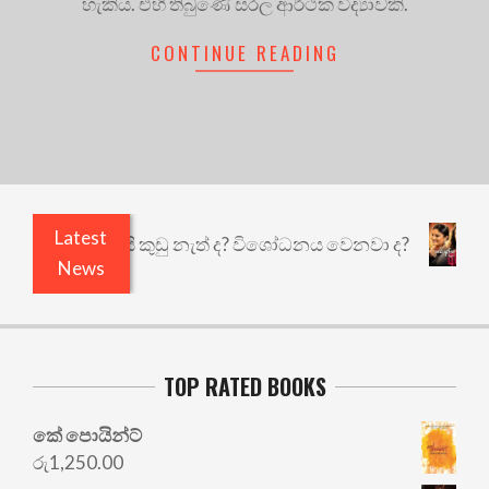
හැකිය. එහි තිබුණේ සරල ආර්ථික විද්‍යාවකි.
CONTINUE READING
Latest
ළියෙයි ඇතුළෙයි කුඩු නැත් ද? විශෝධනය වෙනවා ද?
News
TOP RATED BOOKS
කේ පොයින්ට්
රු
1,250.00