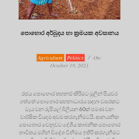
පොහොර අර්බුදය හා ක්‍රමයක අවසානය
2021-
10-
19
Agriculture
Politics
On:
October 19, 2021
රජය පොහොර තහනම් කිරීමට මුලින් පියවර
ගත්තේ පොහොර සහනාධාරය සඳහා වසරකට
වැය වන රුපියල් බිලියන 60ක් පමණ වන
වාර්ෂික වියදම අවම කරගැනීමටයි. ආනයනික
පොහොර වෙනුවට දේශීය කාබනික පොහොර
භාවිතය මගින් විදේශ විනිමය ඉතිරි කරගැනීමට