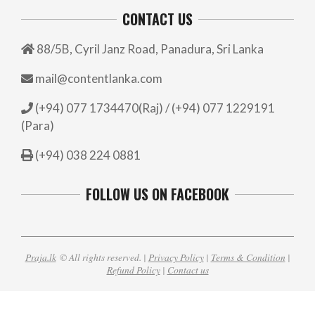
CONTACT US
88/5B, Cyril Janz Road, Panadura, Sri Lanka
mail@contentlanka.com
(+94) 077 1734470(Raj) / (+94) 077 1229191
(Para)
(+94) 038 224 0881
FOLLOW US ON FACEBOOK
Praja.lk
© All rights reserved. |
Privacy Policy
|
Terms & Condition
|
Refund Policy
|
Contact us