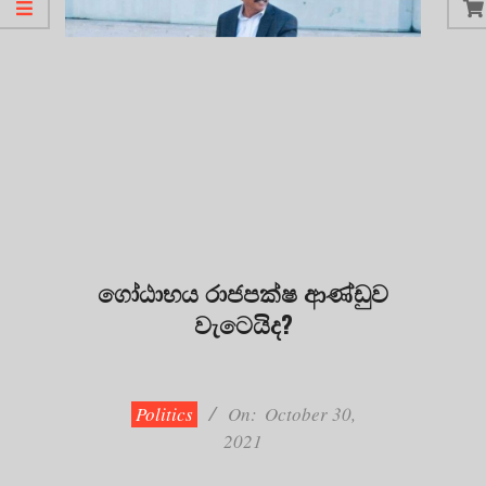
ගෝඨාභය රාජපක්ෂ ආණ්ඩුව
වැටෙයිද?
2021-
10-
30
Politics
On:
October 30,
2021