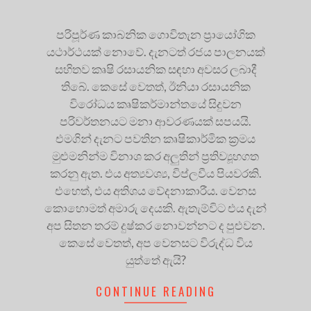
පරිපූර්ණ කාබනික ගොවිතැන ප්‍රායෝගික
යථාර්ථයක් නොවේ. දැනටත් රජය පාලනයක්
සහිතව කෘෂි රසායනික සඳහා අවසර ලබාදී
තිබේ. කෙසේ වෙතත්, ඊනියා රසායනික
විරෝධය කෘෂිකර්මාන්තයේ සිදුවන
පරිවර්තනයට මනා ආවරණයක් සපයයි.
එමගින් දැනට පවතින කෘෂිකාර්මික ක්‍රමය
මුළුමනින්ම විනාශ කර අලුතින් ප්‍රතිව්‍යූහගත
කරනු ඇත. එය අත්‍යවශ්‍ය, විප්ලවීය පියවරකි.
එහෙත්, එය අතිශය වේදනාකාරීය. වෙනස
කොහොමත් අමාරු දෙයකි. ඇතැම්විට එය දැන්
අප සිතන තරම් දුෂ්කර නොවන්නට ද පුළුවන.
කෙසේ වෙතත්, අප වෙනසට විරුද්ධ විය
යුත්තේ ඇයි?
CONTINUE READING