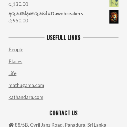
was:
is:
රු
130.00
රු700.00.
රු500.00.
අරු‍ණෝදාකරුවෝ #Dawnbreakers
රු
950.00
USEFULL LINKS
People
Places
Life
mathugama.com
kathandara.com
CONTACT US
88/5B, Cyril Janz Road, Panadura, Sri Lanka