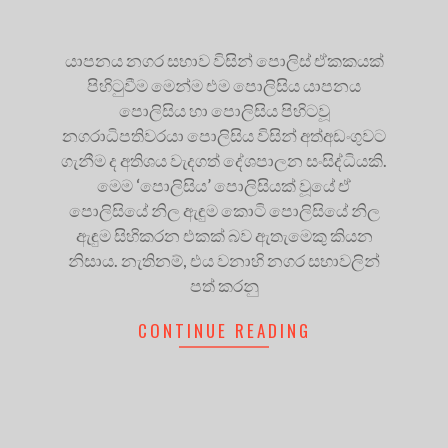
යාපනය නගර සභාව විසින් පොලිස් ඒකකයක්
පිහිටුවීම මෙන්ම එම පොලිසිය යාපනය
පොලිසිය හා පොලිසිය පිහිටවූ
නගරාධිපතිවරයා පොලිසිය විසින් අත්අඩංගුවට
ගැනීම ද අතිශය වැදගත් දේශපාලන සංසිද්ධියකි.
මෙම ‘පොලිසිය’ පොලිසියක් වූයේ ඒ
පොලිසියේ නිල ඇඳුම කොටි පොලිසියේ නිල
ඇඳුම සිහිකරන එකක් බව ඇතැමෙකු කියන
නිසාය. නැතිනම්, එය වනාහි නගර සභාවලින්
පත් කරනු
CONTINUE READING