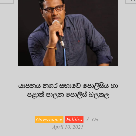
යාපනය නගර සභාවේ පොලිසිය හා
පළාත් පාලන පොලිස් බලතල
2021-
04-
10
Governance
Politics
On:
April 10, 2021