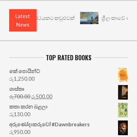
Latest
ාරී: වෙනත් යථාර්ථයකට කවුළුවක්
ශ්‍රී ලංකාවේ ණය ශ
News
TOP RATED BOOKS
කේ පොයින්ට්
රු
1,250.00
ශාස්තෘ
Original
Current
රු
700.00
රු
500.00
price
price
කතා කරන බළලා
was:
is:
රු
130.00
රු700.00.
රු500.00.
අරු‍ණෝදාකරුවෝ #Dawnbreakers
රු
950.00