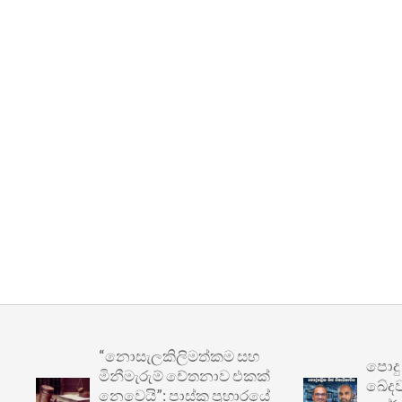
“නොසැලකිලිමත්කම සහ
පොදු ප්‍ර
මිනීමැරුම් චේතනාව එකක්
ඛේදවාචකය
නෙවෙයි”: පාස්කු ප්‍රහාරයේ