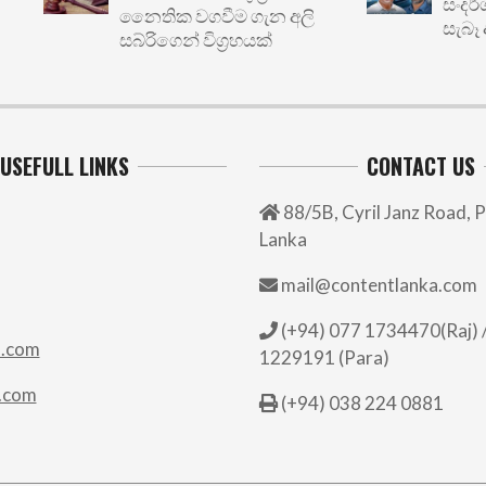
සංදර්ශනය
නෛතික වගවීම ගැන අලි
සැබෑ අර්බු
සබ්රිගෙන් විග්‍රහයක්
USEFULL LINKS
CONTACT US
88/5B, Cyril Janz Road, P
Lanka
mail@contentlanka.com
(+94) 077 1734470(Raj) /
.com
1229191 (Para)
.com
(+94) 038 224 0881