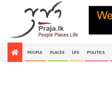
Skip
to
content
PRAJA.LK
PEOPLE
PLACES
LIFE
POLITICS
Primary
Navigation
Menu