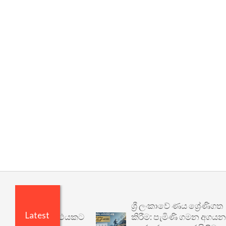
ශ්‍රී ලංකාවේ ණය ශ්‍රේණිගත
Latest
 වෙනත් යථාර්ථයකට
කිරීම: පැමිණි ගමන අගයන