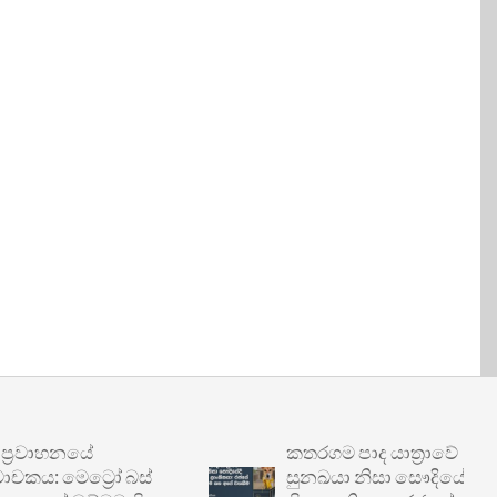
වාහනයේ
කතරගම පාද යාත්‍රාවේ
: මෙට්‍රෝ බස්
සුනඛයා නිසා සෞදියේදී හිරේ