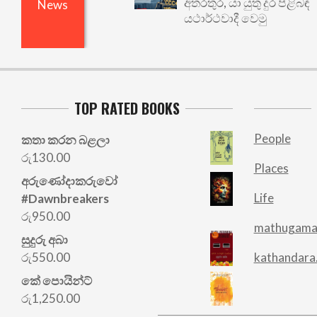
අතරතුර, යා යුතු දුර පිළිබඳ
News
යථාර්ථවාදී වෙමු
TOP RATED BOOKS
People
කතා කරන බළලා
රු
130.00
Places
අරු‍ණෝදාකරුවෝ
Life
#Dawnbreakers
රු
950.00
mathugama
සුදුරු අබා
රු
550.00
kathandara
කේ පොයින්ට්
රු
1,250.00