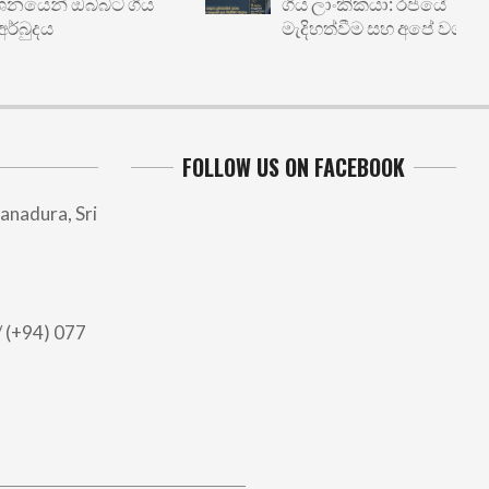
ෙන් ඔබ්බට ගිය
ගිය ලාංකිකයා: රජයේ
දය
මැදිහත්වීම සහ අපේ වගකීම
FOLLOW US ON FACEBOOK
anadura, Sri
 (+94) 077