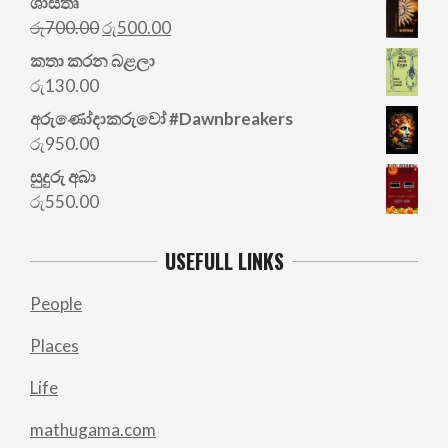
ශාස්තෘ
Original
Current
රු
700.00
රු
500.00
price
price
කතා කරන බළලා
was:
is:
රු
130.00
රු700.00.
රු500.00.
අරු‍ණෝදාකරුවෝ #Dawnbreakers
රු
950.00
සුදුරු අබා
රු
550.00
USEFULL LINKS
People
Places
Life
mathugama.com