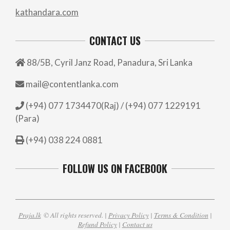
kathandara.com
CONTACT US
88/5B, Cyril Janz Road, Panadura, Sri Lanka
mail@contentlanka.com
(+94) 077 1734470(Raj) / (+94) 077 1229191
(Para)
(+94) 038 224 0881
FOLLOW US ON FACEBOOK
Praja.lk
© All rights reserved. |
Privacy Policy
|
Terms & Condition
|
Refund Policy
|
Contact us