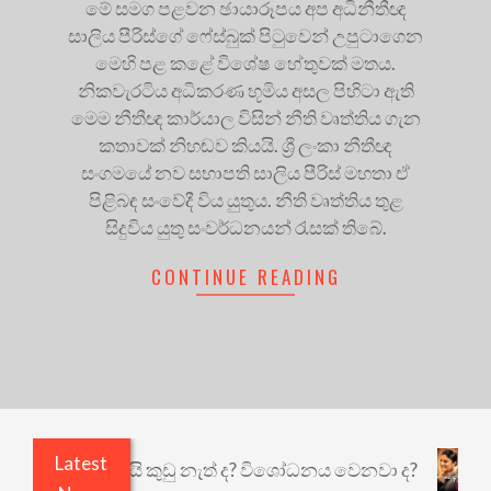
මේ සමග පළවන ඡායාරූපය අප අධිනීතීඥ
සාලිය පීරිස්ගේ ෆේස්බුක් පිටුවෙන් උපුටාගෙන
මෙහි පළ කළේ විශේෂ හේතුවක් මතය.
නිකවැරටිය අධිකරණ භූමිය අසල පිහිටා ඇති
මෙම නීතීඥ කාර්යාල විසින් නීති වෘත්තිය ගැන
කතාවක් නිහඬව කියයි. ශ්‍රී ලංකා නීතීඥ
සංගමයේ නව සභාපති සාලිය පීරිස් මහතා ඒ
පිළිබඳ සංවේදී විය යුතුය. නීති වෘත්තිය තුළ
සිදුවිය යුතු සංවර්ධනයන් රැසක් තිබේ.
CONTINUE READING
Latest
එළියෙයි ඇතුළෙයි කුඩු නැත් ද? විශෝධනය වෙනවා ද?