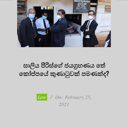
සාලිය පීරිස්ගේ ජයග්‍රහණය තේ
කෝප්පයේ කුණාටුවක් පමණක්ද?
2021-
02-
25
Law
On:
February 25,
2021