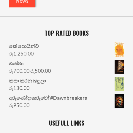
News
TOP RATED BOOKS
කේ පොයින්ට්
රු
1,250.00
ශාස්තෘ
Original
Current
රු
700.00
රු
500.00
price
price
කතා කරන බළලා
was:
is:
රු
130.00
රු700.00.
රු500.00.
අරු‍ණෝදාකරුවෝ #Dawnbreakers
රු
950.00
USEFULL LINKS