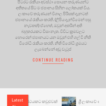
පිටරට රැකියා අවස්ථා සොයන තරුණයන්ට
අතීතයේ සිට ම ජපානය සිහින ලෝකයක් විය.
ලංකාවේ තරුණයන් විශාල පිරිසක් දැනටත්
ජපානයේ රැකියා කරති. (ලිපිය දැන්වීමෙන් පසු
නැවතත්) ඒහෙත්, ඔවුන් අතරින් අති
බහුතරයකට වීසා නැත. විවිධ ක්‍රමවලට
හොරෙන් ජපානයට යන ඔවුන් එහි ගල් වී නීති
විරෝධී රැකියා කරති. නීති විරෝධී ශ්‍රමයට
ලැබෙන්නේ අඩු වැටුප්
CONTINUE READING
Latest
ාරී: වෙනත් යථාර්ථයකට කවුළුවක්
ශ්‍රී ලංකාවේ ණය ශ