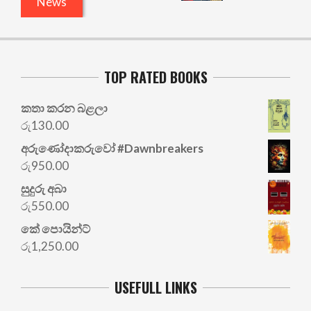
News
TOP RATED BOOKS
කතා කරන බළලා
රු
130.00
අරු‍ණෝදාකරුවෝ #Dawnbreakers
රු
950.00
සුදුරු අබා
රු
550.00
කේ පොයින්ට්
රු
1,250.00
USEFULL LINKS