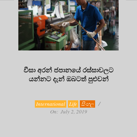
වීසා අරන් ජපානයේ රස්සාවලට
යන්නට දැන් ඔබටත් පුළුවන්
2019-
07-
02
International
Life
සිංහල
On:
July 2, 2019