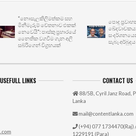
“නොසැලකිලිමත්කම සහ
පොදු ප්‍රවාහනයේ
මිනීමැරුම් චේතනාව එකක්
ඛේදවාචකය: මෙට්‍
නෙවෙයි”: පාස්කු ප්‍රහාරයේ
සංදර්ශනයෙන් ඔබ්
නෛතික වගවීම ගැන අලි
සැබෑ අර්බුදය
සබ්රිගෙන් විග්‍රහයක්
USEFULL LINKS
CONTACT US
88/5B, Cyril Janz Road, P
Lanka
mail@contentlanka.com
(+94) 077 1734470(Raj) /
.com
1229191 (Para)