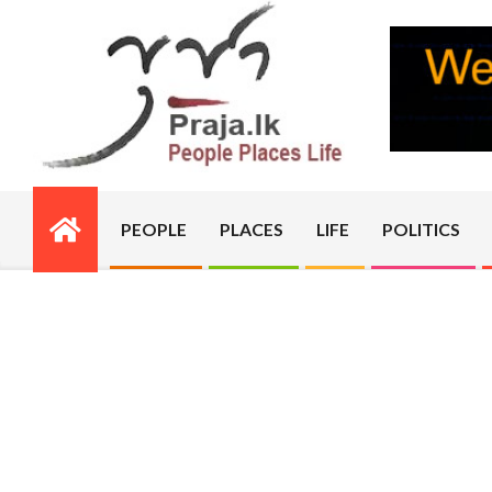
Skip
to
content
PRAJA.LK
PEOPLE
PLACES
LIFE
POLITICS
Primary
Navigation
Menu