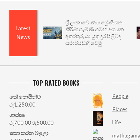
ශ්‍රී ලංකාවේ ණය ශ්‍රේණිගත
Latest
කිරීම: පැමිණි ගමන අගයන
අතරතුර, යා යුතු දුර පිළිබඳ
News
යථාර්ථවාදී වෙමු
TOP RATED BOOKS
People
කේ පොයින්ට්
රු
1,250.00
Places
ශාස්තෘ
Original
Current
Life
රු
700.00
රු
500.00
price
price
කතා කරන බළලා
mathugama
was:
is: