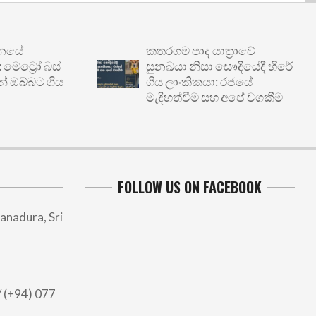
කතරගම පාද යාත්‍රාවේ
රෝ බස්
සුනඛයා නිසා සෞදියේදී හිරේ
බට ගිය
ගිය ලාංකිකයා: රජයේ
මැදිහත්වීම සහ අපේ වගකීම
FOLLOW US ON FACEBOOK
anadura, Sri
 (+94) 077