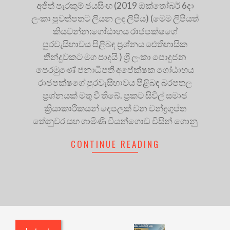
අජිත් පැරකුම් ජයසිංහ (2019 ඔක්තෝබර් 6දා
ලංකා පුවත්පතට ලියන ලද ලිපිය) (මෙම ලිපියත්
කියවන්න:ගෝඨාභය රාජපක්ෂගේ
පුරවැසිභාවය පිළිබඳ ප්‍රශ්නය ඓතිහාසික
තීන්දුවකට මග පාදයි ) ශ්‍රී ලංකා පොදුජන
පෙරමුණේ ජනාධිපති අපේක්ෂක ගෝඨාභය
රාජපක්ෂගේ පුරවැසිභාවය පිළිබඳ බරපතල
ප්‍රශ්නයක් මතු වී තිබේ. ප්‍රකට සිවිල් සමාජ
ක්‍රියාකාරිකයන් දෙපලක් වන චන්ද්‍රගුප්ත
තේනුවර සහ ගාමිණී වියන්ගොඩ විසින් ගොනු
CONTINUE READING