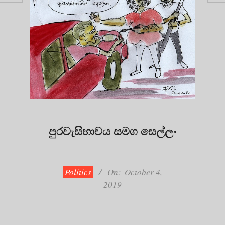
පුරවැසිභාවය සමග සෙල්ලං
2019-
10-
04
Politics
On:
October 4,
2019