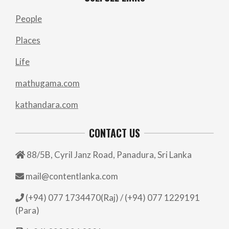
People
Places
Life
mathugama.com
kathandara.com
CONTACT US
88/5B, Cyril Janz Road, Panadura, Sri Lanka
mail@contentlanka.com
(+94) 077 1734470(Raj) / (+94) 077 1229191
(Para)