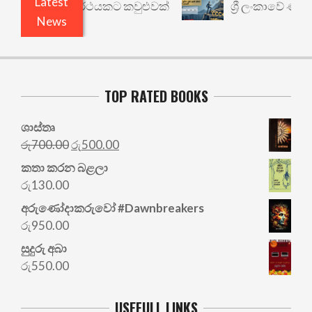
Latest
ාරී: වෙනත් යථාර්ථයකට කවුළුවක්
ශ්‍රී ලංකාවේ ණය ශ
News
TOP RATED BOOKS
ශාස්තෘ
Original
Current
රු
700.00
රු
500.00
price
price
කතා කරන බළලා
was:
is:
රු
130.00
රු700.00.
රු500.00.
අරු‍ණෝදාකරුවෝ #Dawnbreakers
රු
950.00
සුදුරු අබා
රු
550.00
USEFULL LINKS