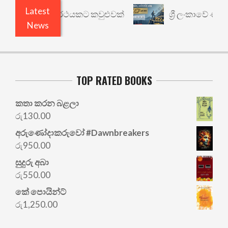
Latest
ාරී: වෙනත් යථාර්ථයකට කවුළුවක්
ශ්‍රී ලංකාවේ ණය ශ
News
TOP RATED BOOKS
කතා කරන බළලා
රු
130.00
අරු‍ණෝදාකරුවෝ #Dawnbreakers
රු
950.00
සුදුරු අබා
රු
550.00
කේ පොයින්ට්
රු
1,250.00