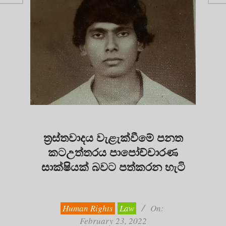
ත්‍රස්තවාදය වැළැක්වීමේ පනත
කටඋත්තරය පාපෝච්චාරණ
සාක්ෂියක් බවට පත්කරන හැටි
2022-
02-
23
Human Rights
Law
On:
February 23, 2022