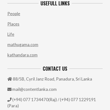
USEFULL LINKS
People
Places
Life
mathugama.com
kathandara.com
CONTACT US
88/5B, Cyril Janz Road, Panadura, Sri Lanka
mail@contentlanka.com
(+94) 077 1734470(Raj) / (+94) 077 1229191
(Para)