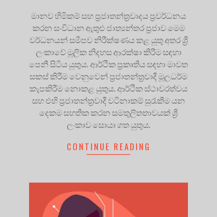
මානව හිමිකම් සහ ප්‍රජාතන්ත්‍රවාදය ප්‍රවර්ධනය
කරන සංවිධාන ඇතුළු ජාත්‍යන්තර ප්‍රජාව මෙම
වර්ධනයන් සමීපව නිරීක්ෂණය කළ යුතු අතර ශ්‍රී
ලංකාවේ මූලික නිදහස ආරක්ෂා කිරීම සඳහා
පෙනී සිටිය යුතුය. ආර්ථික ප‍්‍රකෘතිය සඳහා මාවත
සකස් කිරීම වෙනුවෙන් ප‍්‍රජාතන්ත‍්‍රවාදී මූලධර්ම
කැපකිරීම නොකළ යුතුය. ආර්ථික ස්ථාවරත්වය
සහ එහි ප‍්‍රජාතන්ත‍්‍රවාදී වටිනාකම් සුරැකීම යන
දෙකම සහතික කරන සමතුලිතතාවයක් ශ්‍රී
ලංකාව සොයා ගත යුතුය.
CONTINUE READING