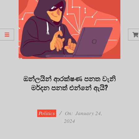
ඔන්ලයින් ආරක්ෂණ පනත වැනි
මර්දන පනත් එන්නේ ඇයි?
2024-
01-
24
Politics
On:
January 24,
2024