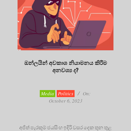
ඔන්ලයින් අවකාශ නියාමනය කිරීම
අනවශ්‍ය ද?
2023-
10-
06
Media
Politics
On:
October 6, 2023
අජිත් පැරකුම් ජයසිංහ ඉදිරි වසර දෙක තුන තුළ