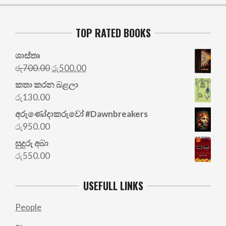
TOP RATED BOOKS
ශාස්තෘ
Original
Current
රු
700.00
රු
500.00
price
price
කතා කරන බළලා
was:
is:
රු
130.00
රු700.00.
රු500.00.
අරු‍ණෝදාකරුවෝ #Dawnbreakers
රු
950.00
සුදුරු අබා
රු
550.00
USEFULL LINKS
People