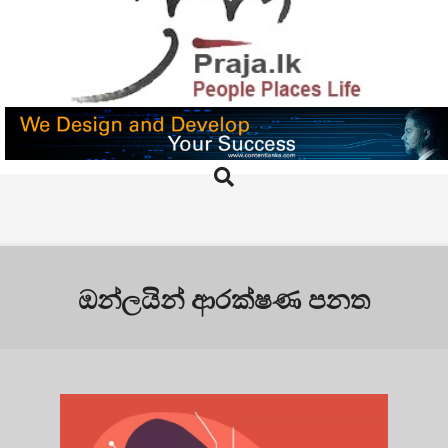
Skip
to
content
PRAJA.LK
Search
Primary
Navigation
Menu
ඔන්ලයින් ආරක්ෂණ පනත