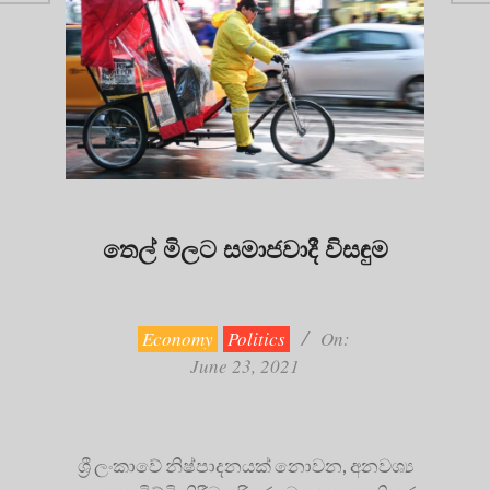
තෙල් මිලට සමාජවාදී විසඳුම
2021-
06-
23
Economy
Politics
On:
June 23, 2021
ශ්‍රී ලංකාවේ නිෂ්පාදනයක් නොවන, අනවශ්‍ය