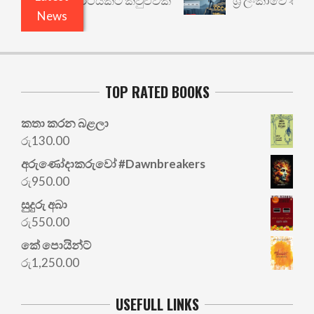
ාරී: වෙනත් යථාර්ථයකට කවුළුවක්
ශ්‍රී ලංකාවේ ණය ශ
News
TOP RATED BOOKS
කතා කරන බළලා
රු
130.00
අරු‍ණෝදාකරුවෝ #Dawnbreakers
රු
950.00
සුදුරු අබා
රු
550.00
කේ පොයින්ට්
රු
1,250.00
USEFULL LINKS