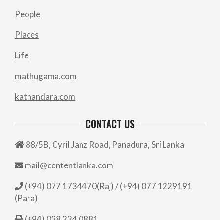
People
Places
Life
mathugama.com
kathandara.com
CONTACT US
88/5B, Cyril Janz Road, Panadura, Sri Lanka
mail@contentlanka.com
(+94) 077 1734470(Raj) / (+94) 077 1229191
(Para)
(+94) 038 224 0881