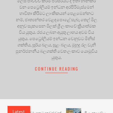
ලෙස පාවිච්චි කිරීම පරිසරයට ද ඉතා හානිකර
වන පෙට්‍රෝලියම් ඉන්ධන අරපිරිමැස්මෙන්
භාවිතා කිරීමට ලාංකිකයන් පෙළඹෙන්නට
නම්, ජාත්‍යන්තර වෙළඳපොළේ සැබෑ තෙල් මිල
අනුව සැකසෙන මිලක් ශ්‍රී ලංකාවේ ක්‍රියාත්මක
විය යුතුය. රජය ලබන අයුතු ලාභය අවම විය
යුතුය. පෙට්‍රෝලියම් ඉන්ධන වෙනුවට මිනිස්
ශක්තිය, සූර්ය බලය, සුළං බලය, මුහුදු රල වැනි
පුනර්ජනනීය බලශක්ති වෙත ලංකාව යොමුවිය
යුතුය.
CONTINUE READING
Latest