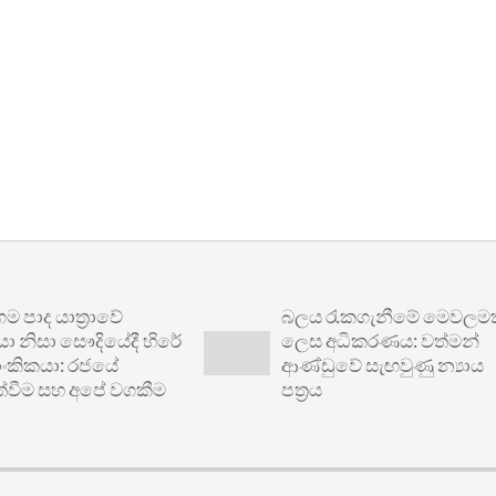
යාත්‍රාවේ
බලය රැකගැනීමේ මෙවලමක්
සා සෞදියේදී හිරේ
ලෙස අධිකරණය: වත්මන්
කයා: රජයේ
ආණ්ඩුවේ සැඟවුණු න්‍යාය
ම සහ අපේ වගකීම
පත්‍රය