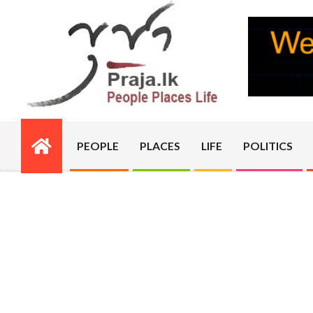
Skip
to
content
PRAJA.LK
PEOPLE
PLACES
LIFE
POLITICS
Primary
Navigation
Menu