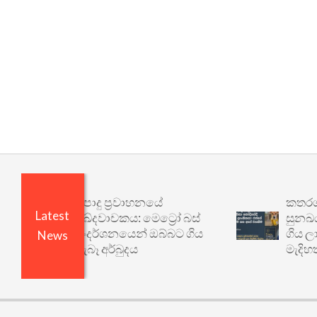
පොදු ප්‍රවාහනයේ
කතරගම පාද 
Latest
ඛේදවාචකය: මෙට්‍රෝ බස්
සුනඛයා නි
සංදර්ශනයෙන් ඔබ්බට ගිය
ගිය ලාංකි
News
සැබෑ අර්බුදය
මැදිහත්වී